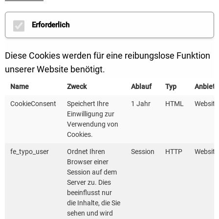
Erforderlich
Diese Cookies werden für eine reibungslose Funktion
unserer Website benötigt.
Name
Zweck
Ablauf
Typ
Anbiete
CookieConsent
Speichert Ihre
1 Jahr
HTML
Website
Einwilligung zur
Verwendung von
Cookies.
fe_typo_user
Ordnet Ihren
Session
HTTP
Website
Browser einer
Session auf dem
Server zu. Dies
Dieser Inhalt verwendet Karten von
beeinflusst nur
OpenStreetMap. Durch Aktivierung der Karte
die Inhalte, die Sie
werden Daten von diesem Anbieter geladen und
sehen und wird