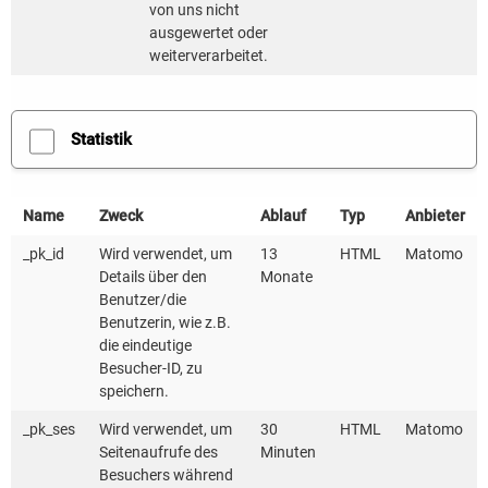
von uns nicht
auch an diesen übertragen.
ausgewertet oder
weiterverarbeitet.
Einmalig aktivieren
Statistik
Dauerhaft aktivieren
Name
Zweck
Ablauf
Typ
Anbieter
_pk_id
Wird verwendet, um
13
HTML
Matomo
Details über den
Monate
Benutzer/die
Benutzerin, wie z.B.
die eindeutige
Besucher-ID, zu
speichern.
_pk_ses
Wird verwendet, um
30
HTML
Matomo
Seitenaufrufe des
Minuten
Besuchers während