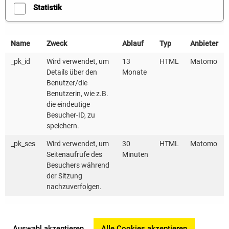
Statistik
Nadine Derber
nadine.derber@kea-bw.de
Name
Zweck
Ablauf
Typ
Anbieter
Telefon: 0721 98471-25
_pk_id
Wird verwendet, um
13
HTML
Matomo
Details über den
Monate
E-MAIL SENDEN
Benutzer/die
Benutzerin, wie z.B.
QUICK-CHECK KOMMUNALER KLIMASCHUTZ
die eindeutige
Besucher-ID, zu
Hier können Sie den Quick-Check Kommunaler
speichern.
Klimaschutz kostenlos herunterladen. Wir freuen uns
_pk_ses
Wird verwendet, um
30
HTML
Matomo
über Rückmeldungen!
Seitenaufrufe des
Minuten
Besuchers während
346 KB | XLSX
der Sitzung
nachzuverfolgen.
WEITERE QUICK-CHECKS
Hier stehen Ihnen weitere Quick-Checks für
Auswahl akzeptieren
Alle Cookies akzeptieren