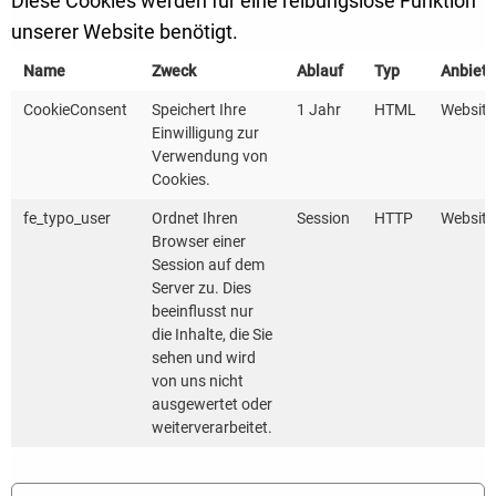
Diese Cookies werden für eine reibungslose Funktion
Informationen zum Klimaschutzstatus Ihrer
unserer Website benötigt.
Kommune. Mithilfe wichtiger Kennzahlen im
Kommunensteckbrief können die Anstregungen Ihrer
Name
Zweck
Ablauf
Typ
Anbiete
Kommune im Klimaschutz veranschaulicht werden.
CookieConsent
Speichert Ihre
1 Jahr
HTML
Website
Wie sieht ein Steckbrief aus?
Hier
können Sie das
Einwilligung zur
Verwendung von
Beispiel von "Musterstadt" herunterladen.
Cookies.
fe_typo_user
Ordnet Ihren
Session
HTTP
Website
Themenspezifische Quick-Checks
Browser einer
Für speziellere Fragestellungen bieten das
Session auf dem
Kompetenzzentrum Energiemanagement
, das
Server zu. Dies
beeinflusst nur
Kompetenzzentrum Contracting
und das
die Inhalte, die Sie
Kompetenznetz Klima Mobil
themenspezifische
sehen und wird
Quick-Checks an (Download in der rechten Spalte).
von uns nicht
ausgewertet oder
weiterverarbeitet.
KONTAKT