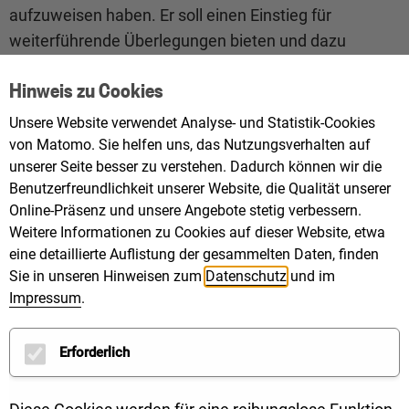
aufzuweisen haben. Er soll einen Einstieg für
weiterführende Überlegungen bieten und dazu
anregen, sich mit den zahlreichen bestehenden
Hinweis zu Cookies
Unterstützungsangeboten zu befassen.
Unsere Website verwendet Analyse- und Statistik-Cookies
Nehmen Sie Kontakt mit uns auf
von Matomo. Sie helfen uns, das Nutzungsverhalten auf
Wenn Sie ein Feedback zu Ihren Ergebnissen
unserer Seite besser zu verstehen. Dadurch können wir die
Benutzerfreundlichkeit unserer Website, die Qualität unserer
möchten, können Sie sich dazu gerne an uns oder Ihre
Online-Präsenz und unsere Angebote stetig verbessern.
regionale Energie- und Klimaschutzagentur
wenden.
Weitere Informationen zu Cookies auf dieser Website, etwa
Sie erhalten dann Vorschläge für ein mögliches
eine detaillierte Auflistung der gesammelten Daten, finden
weiteres Vorgehen.
Sie in unseren Hinweisen zum
Datenschutz
und im
Impressum
.
Kommunensteckbrief
Auf unserer
Online-Plattform
können Sie mit Hilfe
Erforderlich
dieser
Anleitung
Ihren individuellen
Kommunensteckbrief erstellen. Dieser enthält