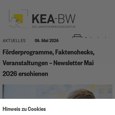
Seite drucken
AKTUELLES
06. Mai 2026
Förderprogramme, Faktenchecks,
Veranstaltungen – Newsletter Mai
2026 erschienen
Hinweis zu Cookies