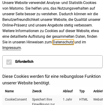
Unsere Website verwendet Analyse- und Statistik-Cookies
von Matomo. Sie helfen uns, das Nutzungsverhalten auf
unserer Seite besser zu verstehen. Dadurch können wir die
Benutzerfreundlichkeit unserer Website, die Qualität unserer
Online-Präsenz und unsere Angebote stetig verbessern.
Weitere Informationen zu Cookies auf dieser Website, etwa
eine detaillierte Auflistung der gesammelten Daten, finden
Sie in unseren Hinweisen zum
Datenschutz
und im
IM NEWSLETTER DER KEA-BW GIBT ES
Impressum
.
IMMER SPANNENDE NEUIGKEITEN ZU
ERFAHREN. FOTO: KEA-BW / AMX STUDIO
Erforderlich
Lesen Sie in der aktuellen Ausgabe News zu
Diese Cookies werden für eine reibungslose Funktion
folgenden Themen:
unserer Website benötigt.
Innenentwicklung, Wasserstoff und
Name
Zweck
Ablauf
Typ
Anbiete
Klimaneutralität: Aktuelle Fördermöglichkeiten
CookieConsent
Speichert Ihre
1 Jahr
HTML
Website
kommunaler Klimaschutzvorhaben
Einwilligung zur