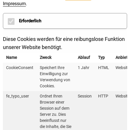
Impressum
.
Dienstleisterinnen beauftragt.
Erforderlich
Die Mitgliedschaft in einer
Bürgerenergiegenossenschaft ist häufig schon mit
einer einmaligen Einlage von 100 Euro möglich. Die
Diese Cookies werden für eine reibungslose Funktion
Mitglieder unterzeichnen eine Beitrittserklärung,
unserer Website benötigt.
kaufen Genossenschaftsanteile und haben dadurch
Name
Zweck
Ablauf
Typ
Anbiete
Anspruch auf die Auszahlung einer Dividende. Im
CookieConsent
Speichert Ihre
1 Jahr
HTML
Website
Vordergrund steht bei den meisten Mitgliedern jedoch
Einwilligung zur
nicht die Geldanlage, sondern das Ziel, in ihrer Region
Verwendung von
Cookies.
die Energiewende zu beschleunigen und über die
Projekte und die Investitionen mitbestimmen zu
fe_typo_user
Ordnet Ihren
Session
HTTP
Website
Browser einer
können.
Session auf dem
Server zu. Dies
Mehr Akzeptanz für die Erneuerbaren
beeinflusst nur
die Inhalte, die Sie
Bürgerenergiegenossenschaften sind Beispiele für