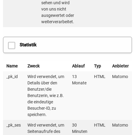
sehen und wird
eine aktive Bürgerbeteiligung, sie zeichnen sich durch
von uns nicht
ein hohes ehrenamtliches Engagement der Mitglieder
ausgewertet oder
weiterverarbeitet.
aus. In Deutschland sind aktuell etwa 220.000
Menschen in 951 Energiegenossenschaften
engagiert. Zum 31.12.2023 gab es je
Statistik
Regionalverband in Bayern 329, in Baden-
Württemberg 155, im Genossenschaftsverband
Weser-Ems 67 und in den restlichen 14
Name
Zweck
Ablauf
Typ
Anbieter
Bundesländern 379 BEGs. Das Mitwirken der
_pk_id
Wird verwendet, um
13
HTML
Matomo
Menschen vor Ort kann die Akzeptanz für
Details über den
Monate
Benutzer/die
Erneuerbare unter den Einwohnerinnen und
Benutzerin, wie z.B.
Einwohnern erhöhen.
die eindeutige
Besucher-ID, zu
speichern.
Klimaschutzstiftung unterstützt Bildungsarbeit der
BEGs finanziell
_pk_ses
Wird verwendet, um
30
HTML
Matomo
Seitenaufrufe des
Minuten
Bürgerenergiegenossenschaften haben