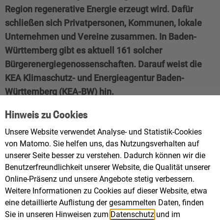
Region regenerative Energie erzeugt wird. Dafür
schließen sich Privatpersonen, Kommunen, lokale
Unternehmen und Vereine zusammen. In Baden-
Württemberg gibt es aktuell 161 solcher
Bürgerenergiegenossenschaften. Darauf weist die
KEA Klimaschutz- und Energieagentur Baden-
Württemberg (KEA-BW) hin.
Hinweis zu Cookies
Die Mitglieder sorgen gemeinschaftlich dafür, dass
Unsere Website verwendet Analyse- und Statistik-Cookies
Energie mit Wind, Wasser, Biomasse oder Sonne
von Matomo. Sie helfen uns, das Nutzungsverhalten auf
erzeugt wird und planen Wärmenetze in ihrer Region.
unserer Seite besser zu verstehen. Dadurch können wir die
Bürgerenergiegenossenschaften sind unabhängig
Benutzerfreundlichkeit unserer Website, die Qualität unserer
und demokratisch organisiert. Ein Vorteil der
Online-Präsenz und unsere Angebote stetig verbessern.
genossenschaftlichen Energieerzeugung: Sie ist gut
Weitere Informationen zu Cookies auf dieser Website, etwa
für die Wirtschaft in der Region. Häufig werden für die
eine detaillierte Auflistung der gesammelten Daten, finden
Sie in unseren Hinweisen zum
Datenschutz
und im
Umsetzung der Projekte lokale Handwerker und