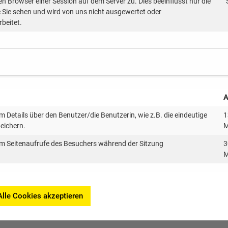
en Browser einer Session auf dem Server zu. Dies beeinflusst nur die
 Energiemanagement für öffentliche Liegenschaften
ie Sie sehen und wird von uns nicht ausgewertet oder
rbeitet.
reduzierung
ung Contracting
ekreis, Energiemanager
A
 senken: Energiemanagement mit Unterstützung von Kom
 Details über den Benutzer/die Benutzerin, wie z.B. die eindeutige
1
Sven Merz – Energieberater, Klimaschutz- und Energiea
peichern.
M
m Seitenaufrufe des Besuchers während der Sitzung
3
 und Abschluss
M
KEA-BW
Alle Cookies akzeptieren
 Die Teilnahme ist kostenlos.