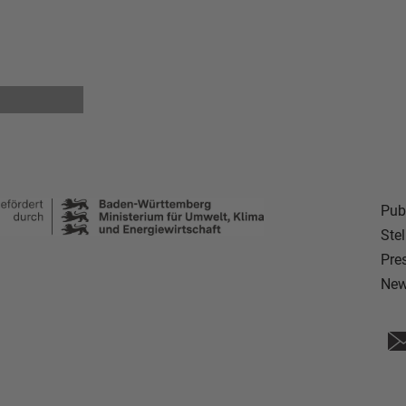
Pub
Ste
Pre
New