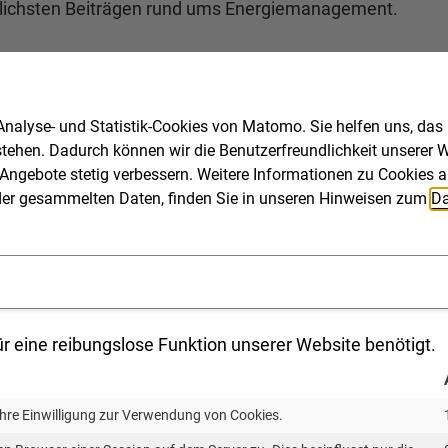
edlichsten Beiträgen rund ums Energiemanagement.
eranstaltung statt. Selbstverständlich bieten wir Ihnen 
nalyse- und Statistik-Cookies von Matomo. Sie helfen uns, das
stehen. Dadurch können wir die Benutzerfreundlichkeit unserer We
Angebote stetig verbessern. Weitere Informationen zu Cookies a
ng der gesammelten Daten, finden Sie in unseren Hinweisen zum
Da
KEA-BW
r eine reibungslose Funktion unserer Website benötigt.
den-Württemberg
t, Klima und Energiewirtschaft Baden-Württemberg
Ihre Einwilligung zur Verwendung von Cookies.
in der Gesetzgebung