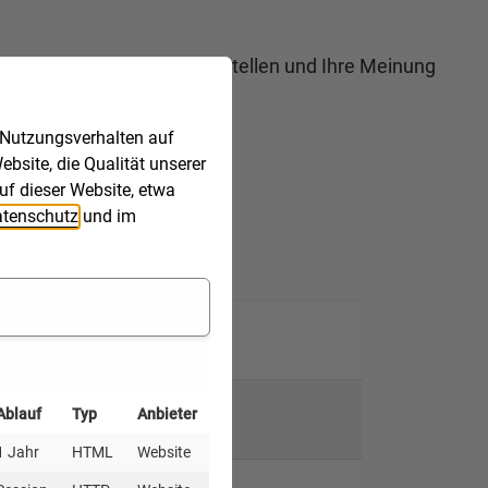
die Gelegenheit, Fragen zu stellen und Ihre Meinung
 Nutzungsverhalten auf
bsite, die Qualität unserer
uf dieser Website, etwa
tenschutz
und im
Ablauf
Typ
Anbieter
1 Jahr
HTML
Website