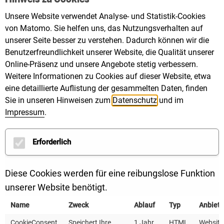
Württemberg mit!
Unsere Website verwendet Analyse- und Statistik-Cookies
von Matomo. Sie helfen uns, das Nutzungsverhalten auf
Sie suchen eine sinnstiftende Aufgabe, in der
unserer Seite besser zu verstehen. Dadurch können wir die
Sie mit Ihren Erfahrungen der Klimakrise
Benutzerfreundlichkeit unserer Website, die Qualität unserer
entgegentreten können? Wir brennen für dieses
Online-Präsenz und unsere Angebote stetig verbessern.
Weitere Informationen zu Cookies auf dieser Website, etwa
Ziel!
eine detaillierte Auflistung der gesammelten Daten, finden
Sie in unseren Hinweisen zum
Datenschutz
und im
Aktuell stellen wir ein (m/w/d):
Impressum
.
verschiedene Hilfskräfte, Werksstudierende,
Praktikantinnen und Praktikanten
Erforderlich
MEHR LESEN
Diese Cookies werden für eine reibungslose Funktion
unserer Website benötigt.
VERANSTALTUNGEN
VERANSTA
Name
Zweck
Ablauf
Typ
Anbiete
BICO2 BW Schulung
Nachgef
CookieConsent
Speichert Ihre
1 Jahr
HTML
Website