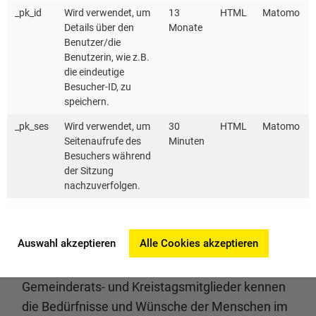
_pk_id
Wird verwendet, um
13
HTML
Matomo
Details über den
Monate
Benutzer/die
Benutzerin, wie z.B.
die eindeutige
Besucher-ID, zu
speichern.
_pk_ses
Wird verwendet, um
30
HTML
Matomo
Seitenaufrufe des
Minuten
Besuchers während
der Sitzung
KEA-BW GEMEINDERATGEBER
nachzuverfolgen.
Informationen neutral und
unabhängig: Für Ihre Arbeit im
Auswahl akzeptieren
Alle Cookies akzeptieren
Gemeinderat und Kreistag
Gemeinderats- und Kreistagsmitglieder kennen
die Bedürfnisse und Wünsche der Menschen im