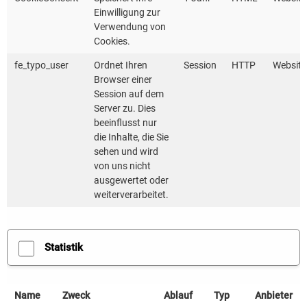
Sprech
Einwilligung zur
Datum: 06.08.2026
Verwendung von
erneuer
Ort: online
Cookies.
Schwer
fe_typo_user
Ordnet Ihren
Session
HTTP
Website
Netzan
Browser einer
Session auf dem
Server zu. Dies
Datum: 1
beeinflusst nur
Ort: onlin
die Inhalte, die Sie
sehen und wird
von uns nicht
MEHR INFOS
MEHR IN
ausgewertet oder
weiterverarbeitet.
Statistik
Name
Zweck
Ablauf
Typ
Anbieter