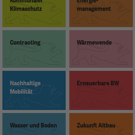
Klimaschutz
management
Contracting
Wärmewende
Nachhaltige
Erneuerbare BW
Mobilität
Wasser und Boden
Zukunft Altbau