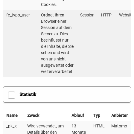
Die passende Stelle ist nicht dabei? Bewerben Sie
Cookies.
sich gerne initiativ und schicken uns Ihre
fe_typo_user
Ordnet Ihren
Session
HTTP
Website
aussagekräftige Bewerbung.
Browser einer
Session auf dem
Server zu. Dies
beeinflusst nur
Jetzt bewerben
die Inhalte, die Sie
sehen und wird
von uns nicht
ausgewertet oder
weiterverarbeitet.
Statistik
Name
Zweck
Ablauf
Typ
Anbieter
_pk_id
Wird verwendet, um
13
HTML
Matomo
Details über den
Monate