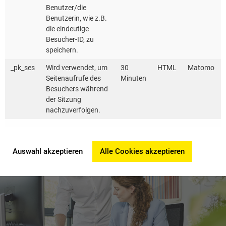
Benutzer/die
Benutzerin, wie z.B.
die eindeutige
Besucher-ID, zu
Ein Job mit Sinn
speichern.
_pk_ses
Wird verwendet, um
30
HTML
Matomo
Seitenaufrufe des
Minuten
Besuchers während
der Sitzung
nachzuverfolgen.
MEHR ERFAHREN
Auswahl akzeptieren
Alle Cookies akzeptieren