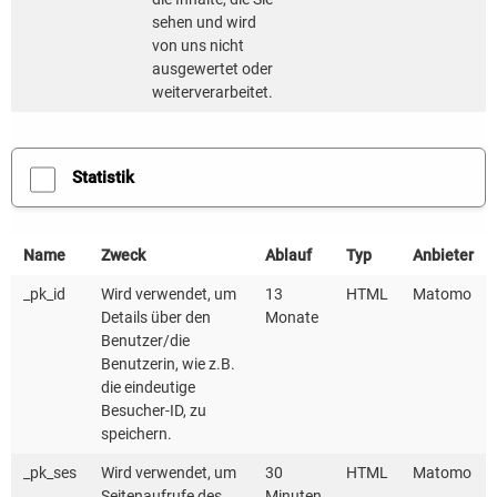
5
3
sehen und wird
2
2
2
von uns nicht
ausgewertet oder
11
weiterverarbeitet.
2
2
4
2
2
2
Statistik
2
9
3
2
Name
Zweck
Ablauf
Typ
Anbieter
2
_pk_id
Wird verwendet, um
13
HTML
Matomo
Details über den
Monate
Benutzer/die
Benutzerin, wie z.B.
die eindeutige
Besucher-ID, zu
speichern.
_pk_ses
Wird verwendet, um
30
HTML
Matomo
Seitenaufrufe des
Minuten