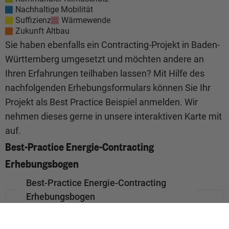
Nachhaltige Mobilität
Suffizienz
Wärmewende
Zukunft Altbau
Sie haben ebenfalls ein Contracting-Projekt in Baden-
Württemberg umgesetzt und möchten andere an
Ihren Erfahrungen teilhaben lassen? Mit Hilfe des
nachfolgenden Erhebungsformulars können Sie Ihr
Projekt als Best Practice Beispiel anmelden. Wir
nehmen dieses gerne in unsere interaktiven Karte mit
auf.
Best-Practice Energie-Contracting
Erhebungsbogen
Best-Practice Energie-Contracting
Erhebungsbogen
Allgemeine Angaben