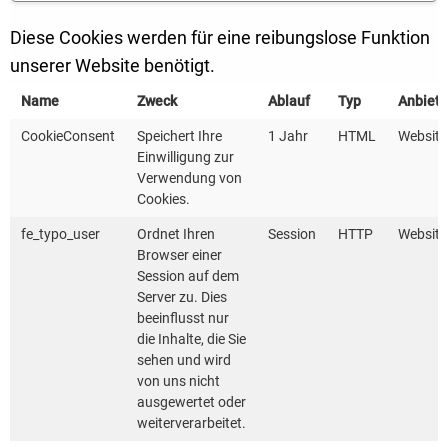
Diese Cookies werden für eine reibungslose Funktion
unserer Website benötigt.
Name
Zweck
Ablauf
Typ
Anbiete
CookieConsent
Speichert Ihre
1 Jahr
HTML
Website
Einwilligung zur
Dieser Inhalt verwendet Karten von
Verwendung von
OpenStreetMap. Durch Aktivierung der Karte
Cookies.
werden Daten von diesem Anbieter geladen und
fe_typo_user
Ordnet Ihren
Session
HTTP
Website
auch an diesen übertragen.
Browser einer
Session auf dem
Server zu. Dies
beeinflusst nur
Einmalig aktivieren
die Inhalte, die Sie
sehen und wird
Dauerhaft aktivieren
von uns nicht
ausgewertet oder
weiterverarbeitet.