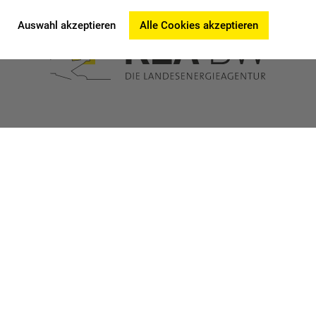
Auswahl akzeptieren
Alle Cookies akzeptieren
Publikationen
Impressum
Stellenausschreibungen
Datenschutz
Presse
Erklärung zur
Newsletter
Barrierefreiheit
Sitemap
Kontakt