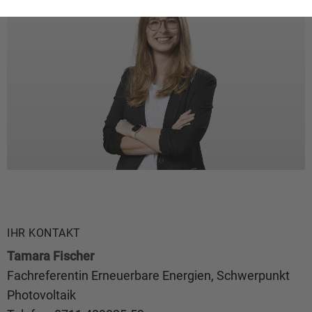
IHR KONTAKT
Tamara Fischer
Fachreferentin Erneuerbare Energien, Schwerpunkt
Photovoltaik