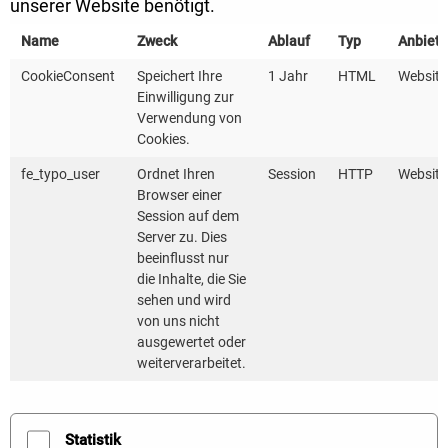
unserer Website benötigt.
BILD: ADOBE STOCK
Name
Zweck
Ablauf
Typ
Anbiete
CookieConsent
Speichert Ihre
1 Jahr
HTML
Website
Einwilligung zur
Verwendung von
Wie können Sie uns erreichen?
Cookies.
Sie haben Fragen zum Thema Photovoltaik in Ihrer
fe_typo_user
Ordnet Ihren
Session
HTTP
Website
Kommune?
Browser einer
Session auf dem
Server zu. Dies
Kontaktieren Sie uns – wir beraten Sie gerne!
beeinflusst nur
Natürlich kostenlos und neutral.
die Inhalte, die Sie
sehen und wird
von uns nicht
ausgewertet oder
Tamara Fischer
Dietmar Miller
Tina
weiterverarbeitet.
Fachreferentin
Fachreferent
Refe
Erneuerbare
Erneuerbare
Pres
Energien
Energien
Öffe
Statistik