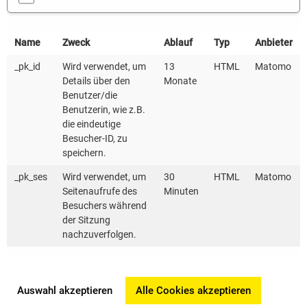
Schwerpunkt
E-Mail:
Koor
Photovoltaik
dietmar.miller@kea-
Netz
Name
Zweck
Ablauf
Typ
Anbieter
E-Mail:
bw.de
Wür
tamara.fischer@
kea-
Telefon: 0711
E-Ma
_pk_id
Wird verwendet, um
13
HTML
Matomo
Details über den
Monate
bw.de
489825-49
tina
Benutzer/die
Telefon: 0711
Mobil: 0173
bw.
Benutzerin, wie z.B.
489825-53
5430045
Tele
die eindeutige
Besucher-ID, zu
Mobil: 0173 5239915
9847
speichern.
_pk_ses
Wird verwendet, um
30
HTML
Matomo
Seitenaufrufe des
Minuten
Besuchers während
der Sitzung
nachzuverfolgen.
Auswahl akzeptieren
Alle Cookies akzeptieren