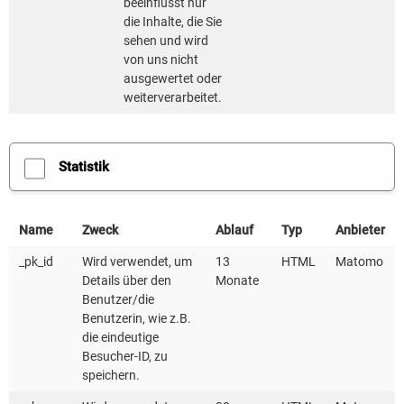
beeinflusst nur
MEHR LESEN
die Inhalte, die Sie
sehen und wird
von uns nicht
ausgewertet oder
weiterverarbeitet.
Neues Kompetenzzentrum Wasser und Boden der
KEA-BW am 1. Januar 2025 gestartet
Statistik
Datum:
07.01.2025
Name
Zweck
Ablauf
Typ
Anbieter
_pk_id
Wird verwendet, um
13
HTML
Matomo
MEHR LESEN
Details über den
Monate
Benutzer/die
Benutzerin, wie z.B.
die eindeutige
Besucher-ID, zu
speichern.
Aktualisierter Leitfaden „Photovoltaik in