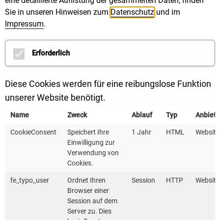
eine detaillierte Auflistung der gesammelten Daten, finden
nutzen
Sie in unseren Hinweisen zum
Datenschutz
und im
Impressum
.
Datum:
20.01.2025
Erforderlich
MEHR LESEN
Diese Cookies werden für eine reibungslose Funktion
unserer Website benötigt.
Name
Zweck
Ablauf
Typ
Anbiete
Zahl der Woche: 33 von 40 großen deutschen
CookieConsent
Speichert Ihre
1 Jahr
HTML
Website
Einwilligung zur
Städten mit kommunaler Wärmeplanung liegen in
Verwendung von
Cookies.
Baden-Württemberg
fe_typo_user
Ordnet Ihren
Session
HTTP
Website
Datum:
13.01.2025
Browser einer
Session auf dem
Server zu. Dies