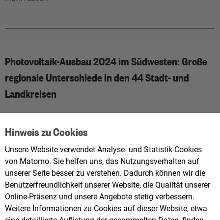
Photovoltaik-Ausbau 2024 im Südwesten: Große
regionale Unterschiede in den 44 Stadt- und
Landkreisen
Datum:
21.01.2025
Hinweis zu Cookies
Unsere Website verwendet Analyse- und Statistik-Cookies
MEHR LESEN
von Matomo. Sie helfen uns, das Nutzungsverhalten auf
unserer Seite besser zu verstehen. Dadurch können wir die
Benutzerfreundlichkeit unserer Website, die Qualität unserer
Online-Präsenz und unsere Angebote stetig verbessern.
Weitere Informationen zu Cookies auf dieser Website, etwa
Den ungehobenen Schatz Abwärme für Gebäude