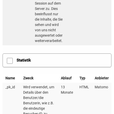
frühzeitig ein Gesamtkonzept für ihre geplante
Session auf dem
Server zu. Dies
Ladestation zu entwickeln. Dabei stehen folgende
beeinflusst nur
Fragen im Vordergrund:
die Inhalte, die Sie
sehen und wird
• Wie hoch ist der Bedarf in unserem Haus?
von uns nicht
ausgewertet oder
• Wie wollen wir die Stellplätze organisieren?
weiterverarbeitet.
• Wie können wir das umsetzen?
• Welches Betriebsmodell wählen wir?
• Welche Kosten kommen auf uns zu und welche
Statistik
Finanzierungsmöglichkeiten gibt es?
Name
Zweck
Ablauf
Typ
Anbieter
Nicht immer muss so umfassend geplant werden.
Wer in einer kleinen Wohnanlage lebt oder wenn nur
_pk_id
Wird verwendet, um
13
HTML
Matomo
Details über den
Monate
einzelne Mietparteien oder Eigentümer und
Benutzer/die
Eigentümerinnen eine Lademöglichkeit wünschen,
Benutzerin, wie z.B.
kann eine individuelle Einzellösung sinnvoll und
die eindeutige
Besucher-ID, zu