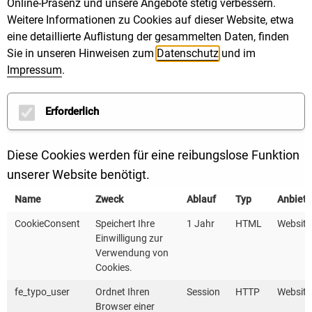
Online-Präsenz und unsere Angebote stetig verbessern.
Weitere Informationen zu Cookies auf dieser Website, etwa
Für Eigentümer und Eigentümerinnen in WEG gilt:
eine detaillierte Auflistung der gesammelten Daten, finden
Auch sie können per Gesetz (Paragraf 20 Abs. 2, S. 1
Sie in unseren Hinweisen zum
Datenschutz
und im
Nr. 2 WEG) von der Eigentümergemeinschaft
Impressum
.
angemessene bauliche Veränderungen verlangen, die
für das Laden von E-Autos vorgesehen sind. Die
Erforderlich
Kosten müssen sie hier ebenfalls selbst tragen. Im
Idealfall sollte die WEG gemeinsam planen, so kann
Diese Cookies werden für eine reibungslose Funktion
sie Doppelkosten vermeiden. Fördergelder für die
unserer Website benötigt.
vorbereitende Elektroinstallation der Ladepunkte
erhalten WEG in Baden-Württemberg über das
Name
Zweck
Ablauf
Typ
Anbiete
Landesförderprogramm Charge@BW
.
CookieConsent
Speichert Ihre
1 Jahr
HTML
Website
Einwilligung zur
Infos zu Planung und Betrieb
Verwendung von
Cookies.
Die Expertinnen und Experten der KEA-BW empfehlen
fe_typo_user
Ordnet Ihren
Session
HTTP
Website
allen Beteiligten in größeren Wohneinheiten,
Browser einer