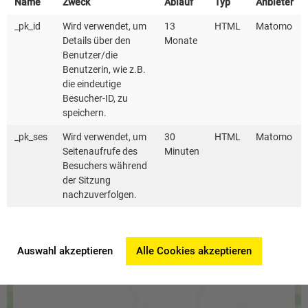
Name
Zweck
Ablauf
Typ
Anbieter
_pk_id
Wird verwendet, um
13
HTML
Matomo
Details über den
Monate
Benutzer/die
Benutzerin, wie z.B.
die eindeutige
Besucher-ID, zu
speichern.
_pk_ses
Wird verwendet, um
30
HTML
Matomo
Seitenaufrufe des
Minuten
Besuchers während
der Sitzung
nachzuverfolgen.
Auswahl akzeptieren
Alle Cookies akzeptieren