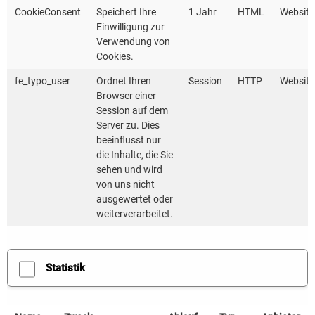
CookieConsent
Speichert Ihre
1 Jahr
HTML
Website
Einwilligung zur
Verwendung von
Cookies.
Dieser Inhalt verwendet Karten von
OpenStreetMap. Durch Aktivierung der Karte
fe_typo_user
Ordnet Ihren
Session
HTTP
Website
Browser einer
werden Daten von diesem Anbieter geladen und
Session auf dem
auch an diesen übertragen.
Server zu. Dies
beeinflusst nur
die Inhalte, die Sie
sehen und wird
Einmalig aktivieren
von uns nicht
ausgewertet oder
Dauerhaft aktivieren
weiterverarbeitet.
Statistik