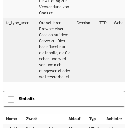
2. Sie arbeiten für eine gerechte und lebenswerte
Einwilligung zur
Verwendung von
Welt
Cookies.
Ökologische und soziale Nachhaltigkeit sind eng
fe_typo_user
Ordnet Ihren
Session
HTTP
Website
Browser einer
miteinander verknüpft. Mit Ihrer Arbeit tragen Sie
Session auf dem
dazu bei, Kommunen, Wirtschaft und Gesellschaft in
Server zu. Dies
Baden-Württemberg, aber auch darüber hinaus, fit für
beeinflusst nur
die Inhalte, die Sie
die Zukunft zu machen – damit wir eine Welt
sehen und wird
hinterlassen, die es wert ist, erhalten zu werden.
von uns nicht
ausgewertet oder
„Der Einfluss meiner Arbeit ist hier enorm groß und
weiterverarbeitet.
wir arbeiten alle motiviert daran, langfristig ein
lebenswertes Land zu erhalten“
Statistik
Alexander Raithel, Stabsstelle Presse- und
Öffentlichkeitsarbeit
Name
Zweck
Ablauf
Typ
Anbieter
3. Sie entwickeln sich persönlich und beruflich