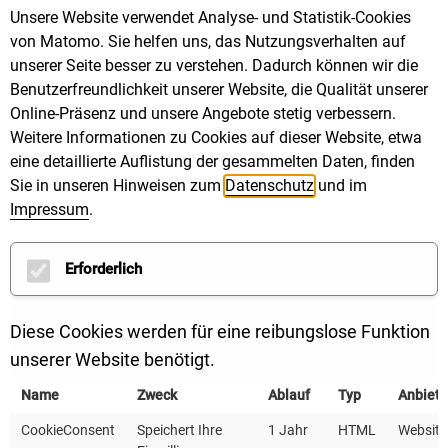
Warum ist die Arbeit für den Klimaschutz bei der
Unsere Website verwendet Analyse- und Statistik-Cookies
KEA- BW sinnvoll?
von Matomo. Sie helfen uns, das Nutzungsverhalten auf
unserer Seite besser zu verstehen. Dadurch können wir die
1. Sie schützen unsere Lebensgrundlagen
Benutzerfreundlichkeit unserer Website, die Qualität unserer
Online-Präsenz und unsere Angebote stetig verbessern.
Klimaschutz ist eine der zentralen Aufgaben unserer
Weitere Informationen zu Cookies auf dieser Website, etwa
Zeit. Das bedeutet nicht weniger, als die Grundlagen
eine detaillierte Auflistung der gesammelten Daten, finden
unseres Lebens wie sauberes Wasser, frische Luft
Sie in unseren Hinweisen zum
Datenschutz
und im
und fruchtbare Böden zu erhalten. Ihre Arbeit hilft,
Impressum
.
diese wertvollen Ressourcen für kommende
Generationen zu sichern.
Erforderlich
„Unsere Tätigkeit ist gesellschaftlich sehr relevant,
Diese Cookies werden für eine reibungslose Funktion
weil sie dem Gemeinwohl dient und letztendlich allen
unserer Website benötigt.
zugutekommt.“
Name
Zweck
Ablauf
Typ
Anbiete
Janine Thiele, Nachhaltige Mobilität
CookieConsent
Speichert Ihre
1 Jahr
HTML
Website