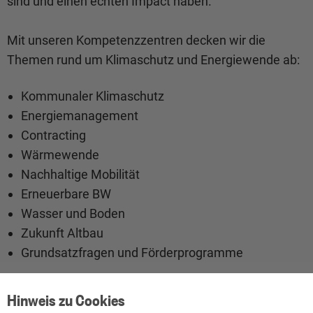
sind und einen echten Impact haben.
Mit unseren Kompetenzzentren decken wir die
Themen rund um Klimaschutz und Energiewende ab:
Kommunaler Klimaschutz
Energiemanagement
Contracting
Wärmewende
Nachhaltige Mobilität
Erneuerbare BW
Wasser und Boden
Zukunft Altbau
Grundsatzfragen und Förderprogramme
Hinweis zu Cookies