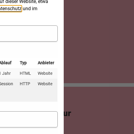
uf dieser Website, etwa
tenschutz
und im
Ablauf
Typ
Anbieter
1 Jahr
HTML
Website
Session
HTTP
Website
lte Fragen (FAQ) zur
ng