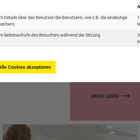
Hier finden Sie die
A
die kommunale Wä
 Details über den Benutzer/die Benutzerin, wie z.B. die eindeutige
1
Anforderungen nac
peichern.
M
m Seitenaufrufe des Besuchers während der Sitzung
3
M
Alle Cookies akzeptieren
MEHR LESEN