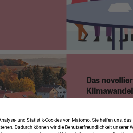
Das novellie
Klimawandel
Württember
Eine Übersicht zu 
nalyse- und Statistik-Cookies von Matomo. Sie helfen uns, das
und Klimawandelan
stehen. Dadurch können wir die Benutzerfreundlichkeit unserer We
BW) finden Sie hier