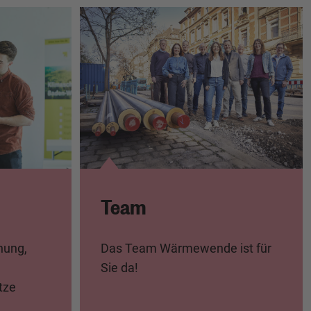
Team
Das Team Wärmewende ist für
ung,
Sie da!
tze