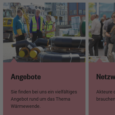
Angebote
Netzw
Sie finden bei uns ein vielfältiges
Akteure
Angebot rund um das Thema
brauchen
Wärmewende.