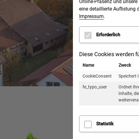
Online-Präsenz und unsere 
eine detaillierte Auflistu
Impressum
.
Erforderlich
Diese Cookies werden fü
Name
Zweck
CookieConsent
Speichert 
fe_typo_user
Ordnet Ihr
Inhalte, d
weitervera
Statistik