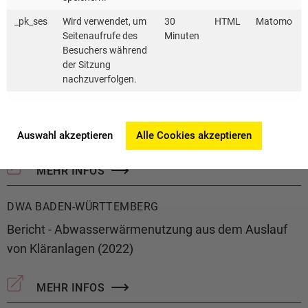
Baden-Württemberg
_pk_ses
Wird verwendet, um
30
HTML
Matomo
Seitenaufrufe des
Minuten
Besuchers während
2 MB | PDF
der Sitzung
nachzuverfolgen.
DWA BADEN-WÜRTTEMBERG
Abwasserwärme effizient nutzen - Rechtliche und
technische Rahmenbedingungen
Auswahl akzeptieren
Alle Cookies akzeptieren
MEHR INFOS
DWA BADEN-WÜRTTEMBERG
Bericht - Abwasserwärmenutzung aus dem Auslauf
von Kläranlagen (2022)
MEHR INFOS