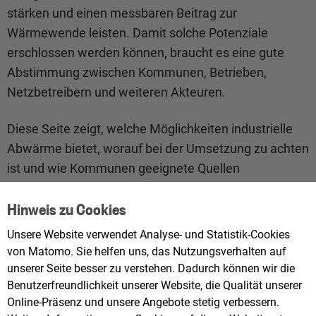
stärken und einen messbaren Beitrag zur
Wärmewende leisten. Damit solche Potenziale
erschlossen werden können, braucht es eine gute
Abstimmung zwischen Kommunen, Betrieben,
Netzbetreibern und weiteren Akteuren.
Diese Seite zeigt, welche Möglichkeiten industrielle
Abwärme bietet, worauf bei der Umsetzung zu achten
ist und wie Kommunen geeignete Quellen
identifizieren und erschließen können.
Hinweis zu Cookies
KONTAKT
Unsere Website verwendet Analyse- und Statistik-Cookies
Bei Fragen zu Abwärme für Wärmenetze hilft Ihnen
von Matomo. Sie helfen uns, das Nutzungsverhalten auf
unserer Seite besser zu verstehen. Dadurch können wir die
das Team Wärmewende gerne weiter.
Benutzerfreundlichkeit unserer Website, die Qualität unserer
Online-Präsenz und unsere Angebote stetig verbessern.
E-MAIL SENDEN