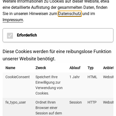
Weitere Informationen zu Cookies auf dieser Website, etwa
eine detaillierte Auflistung der gesammelten Daten, finden
Sie in unseren Hinweisen zum
Datenschutz
und im
Impressum
.
! Dieser Bereich wird gerade erweitert !
Erforderlich
In Kürze finden Sie hier weitere Informationen zum
Diese Cookies werden für eine reibungslose Funktion
Thema Abwärme in Wärmenetzen.
unserer Website benötigt.
Name
Zweck
Ablauf
Typ
Anbiete
CookieConsent
Speichert Ihre
1 Jahr
HTML
Website
Einwilligung zur
Verwendung von
YouTube-Beitrag zur
Cookies.
Abwasserwärmenutzung
fe_typo_user
Ordnet Ihren
Session
HTTP
Website
Browser einer
Session auf dem