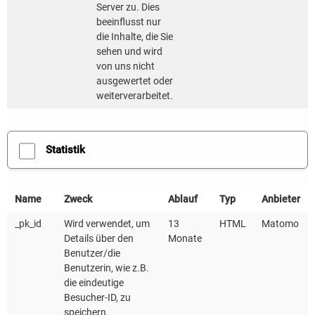
Server zu. Dies
beeinflusst nur
die Inhalte, die Sie
sehen und wird
von uns nicht
ausgewertet oder
weiterverarbeitet.
Der Schutz Ihrer Daten ist uns Wichtig. Erst
wenn Sie hier klicken, erlauben Sie uns,
Daten von Dritt-Anbieter-Servern zu laden.
Statistik
FORMULAR ZU ABWÄRME- UND
Name
Zweck
Ablauf
Typ
Anbieter
ENERGIEDATENERFASSUNG FÜR DIE KOMMUNALEN
WÄRMEPLANUNG
_pk_id
Wird verwendet, um
13
HTML
Matomo
Details über den
Monate
317 KB | PDF
Benutzer/die
Benutzerin, wie z.B.
die eindeutige
GUTACHTEN
Besucher-ID, zu
Steigerung der Abwärmemengen in Wärmenetzen in
speichern.