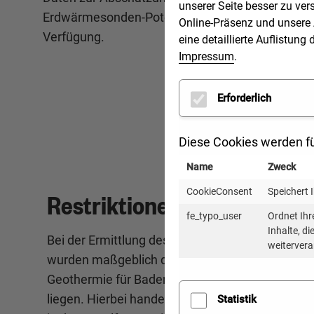
unserer Seite besser zu ver
Erdwärmesonden-Potenzials zur
Online-Präsenz und unsere 
Verfügung.
eine detaillierte Auflistu
Impressum
.
Erforderlich
Diese Cookies werden fü
Name
Zweck
CookieConsent
Speichert 
Restriktionen und Vorgabe
fe_typo_user
Ordnet Ihr
Inhalte, d
Bei der Ermittlung des technischen Potenzial
weitervera
wurden maßgeblich die Restriktionen berücksic
Geothermie für Baden-Württemberg
ISONG
des
liegen. Hierbei handelt es sich um Bohrtiefen
Statistik