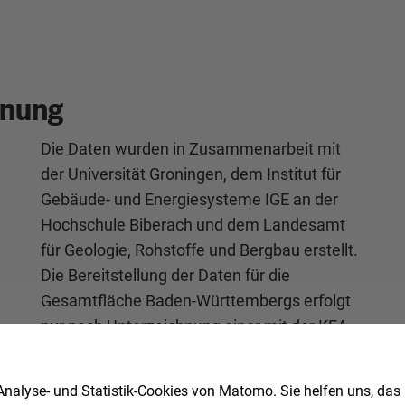
anung
Die Daten wurden in Zusammenarbeit mit
der Universität Groningen, dem Institut für
Gebäude- und Energiesysteme IGE an der
Hochschule Biberach und dem Landesamt
für Geologie, Rohstoffe und Bergbau erstellt.
Die Bereitstellung der Daten für die
Gesamtfläche Baden-Württembergs erfolgt
nur nach Unterzeichnung einer mit der KEA-
BW geschlossenen Nutzungsvereinbarung.
nalyse- und Statistik-Cookies von Matomo. Sie helfen uns, das
Die Daten können Sie im Anschluss im