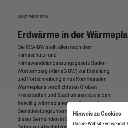
WISSENSPORTAL
Erdwärme in der Wärmepl
Die KEA-BW stellt allen nach dem
Klimaschutz- und
Klimawandelanpassungsgesetz Baden-
Württemberg (KlimaG BW) zur Erstellung
und Fortschreibung eines Kommunalen
Wärmeplans verpflichteten Großen
Kreisstädten und Stadtkreisen sowie den
freiwillig wärmeplanenden Gemeinden und
Dienstleistungsunternehmen im Auftrag
Hinweis zu Cookies
dieser Gemeinden in Baden-Württemberg
Unsere Website verwendet A
Daten zur Abschätzung des