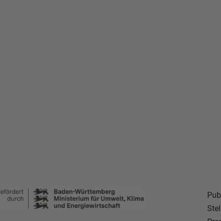
Pub
Ste