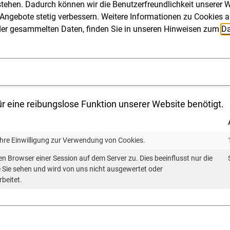
stehen. Dadurch können wir die Benutzerfreundlichkeit unserer We
Passwort-geschützten Bereich runterladen,
Angebote stetig verbessern. Weitere Informationen zu Cookies a
zu dem Sie über den Teaser am Ende dieser
ng der gesammelten Daten, finden Sie in unseren Hinweisen zum
Da
Seite gelangen.
r eine reibungslose Funktion unserer Website benötigt.
Ihre Einwilligung zur Verwendung von Cookies.
n bei der Erhebung der Daten
en Browser einer Session auf dem Server zu. Dies beeinflusst nur die
ie Sie sehen und wird von uns nicht ausgewertet oder
s von Erdwärmesonden für die Kommunale Wärmeplanung
rbeitet.
htigt, die dem Informationssystem Oberflächennahe
 Landesamts für Geologie, Rohstoffe und Bergbau zugru
begrenzungen aufgrund des Grundwasserschutzes. In Gebi