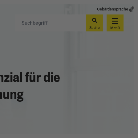
Gebärdensprache
Suche
Menü
ial für die
nung