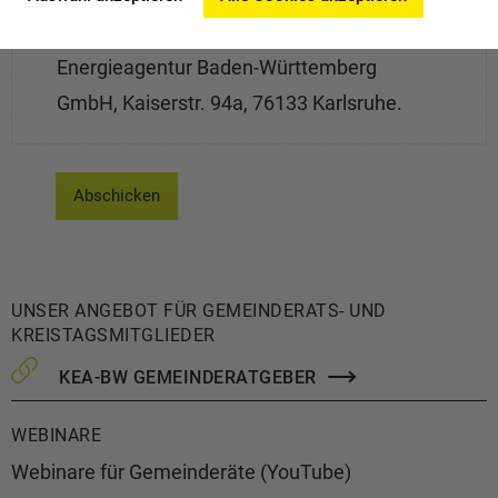
20 oder per Post an KEA Klimaschutz- und
Energieagentur Baden-Württemberg
GmbH, Kaiserstr. 94a, 76133 Karlsruhe.
UNSER ANGEBOT FÜR GEMEINDERATS- UND
KREISTAGSMITGLIEDER
KEA-BW GEMEINDERATGEBER
WEBINARE
Webinare für Gemeinderäte (YouTube)