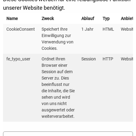
unserer Website benötigt.
Name
Zweck
Ablauf
Typ
Anbiete
CookieConsent
Speichert Ihre
1 Jahr
HTML
Website
Über welche Ansprechperson bei der
Einwilligung zur
Verwendung von
KEA-BW kam der Kontakt zustande?
Cookies.
fe_typo_user
Ordnet Ihren
Session
HTTP
Website
Über welche Ansprechperson bei der KEA-
Browser einer
BW kam der Kontakt zustande?
Session auf dem
Server zu. Dies
bekannt
nicht bekannt
beeinflusst nur
Ansprechperson ist...
die Inhalte, die Sie
sehen und wird
von uns nicht
ausgewertet oder
weiterverarbeitet.
Ja, bitte nehmen Sie mich in den