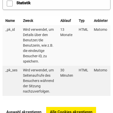
Verteiler für Gemeinde- und Kreisräte
Statistik
auf
Name
Zweck
Ablauf
Typ
Anbieter
Einwilligung
_pk_id
Wird verwendet, um
13
HTML
Matomo
Hiermit willige ich ein, dass die KEA
Details über den
Monate
Klimaschutz- und Energieagentur Baden-
Benutzer/die
Benutzerin, wie z.B.
Württemberg GmbH meine
die eindeutige
personenbezogenen Daten für die
Besucher-ID, zu
speichern.
Zusendung von Informationen über ihre
_pk_ses
Wird verwendet, um
30
HTML
Matomo
Angebote und Veranstaltungen nutzen
Seitenaufrufe des
Minuten
darf. Die erteilte Einwilligung können Sie
Besuchers während
der Sitzung
jederzeit widerrufen (
siehe
nachzuverfolgen.
Datenschutzerklärung
). Bitte senden Sie
hierfür eine Nachricht per E-Mail an
info@kea-bw.de, per Fax an 0721/984 71-
Auswahl akzeptieren
Alle Cookies akzeptieren