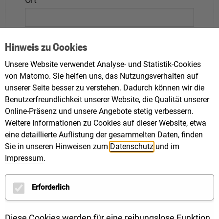
Hinweis zu Cookies
Unsere Website verwendet Analyse- und Statistik-Cookies
Funktion
*
von Matomo. Sie helfen uns, das Nutzungsverhalten auf
unserer Seite besser zu verstehen. Dadurch können wir die
Gemeinderat/Gemeinderätin
Benutzerfreundlichkeit unserer Website, die Qualität unserer
Stadtrat/Stadträtin
Online-Präsenz und unsere Angebote stetig verbessern.
Kreisrat/Kreisrätin
Sonstige
Weitere Informationen zu Cookies auf dieser Website, etwa
eine detaillierte Auflistung der gesammelten Daten, finden
sonstige bitte erläutern:
Sie in unseren Hinweisen zum
Datenschutz
und im
Impressum
.
Erforderlich
Kommune/Institution
*
Diese Cookies werden für eine reibungslose Funktion