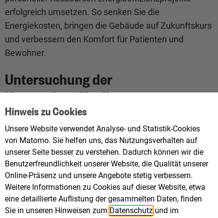
erfolgreich umsetzen. So senken Sie die
Energiekosten, bringen die Gebäude auf Zukunftskurs
und verbessern den Komfort für Patienten und
Bewohner.
Untersuchung der
Hemmnisse für die
Hinweis zu Cookies
Finanzierung von
Energiesparmaßnahmen in
Unsere Website verwendet Analyse- und Statistik-Cookies
von Matomo. Sie helfen uns, das Nutzungsverhalten auf
Pflegeheimen und Vorstellung
unserer Seite besser zu verstehen. Dadurch können wir die
von Lösungsansätzen
Benutzerfreundlichkeit unserer Website, die Qualität unserer
Online-Präsenz und unsere Angebote stetig verbessern.
Weitere Informationen zu Cookies auf dieser Website, etwa
Finanzierungsübersicht für
eine detaillierte Auflistung der gesammelten Daten, finden
Sie in unseren Hinweisen zum
Datenschutz
und im