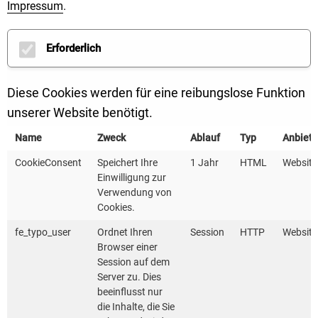
Effizienzmaßnahmen in
Impressum
.
Sozialeinrichtungen
Erforderlich
Info-Broschüre und Praxis-
Diese Cookies werden für eine reibungslose Funktion
Beispiele
unserer Website benötigt.
Name
Zweck
Ablauf
Typ
Anbiete
CookieConsent
Speichert Ihre
1 Jahr
HTML
Website
Einwilligung zur
Verwendung von
Cookies.
fe_typo_user
Ordnet Ihren
Session
HTTP
Website
Browser einer
Session auf dem
Server zu. Dies
beeinflusst nur
die Inhalte, die Sie