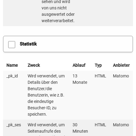
sehen und wird
von uns nicht
Viele Dokumente sind Resultate aus dem Projekt
ausgewertet oder
„Contracting für Sozialeinrichtungen“, das im Mai
weiterverarbeitet.
2022 ausgelaufen ist. Zu dem Forschungsverbund
gehörten neben der KEA-BW noch die Deutsche
Unternehmensinitiative Energieeffizienz e.V.
Statistik
(DENEFF) sowie die Hochschule für Technik
Stuttgart (HFT).
Name
Zweck
Ablauf
Typ
Anbieter
Gefördert wurde das Projekt durch das
_pk_id
Wird verwendet, um
13
HTML
Matomo
Details über den
Monate
Bundesministerium für Wirtschaft und Klimaschutz
Benutzer/die
aufgrund eines Beschlusses des Deutschen
Benutzerin, wie z.B.
Bundestages.
die eindeutige
Besucher-ID, zu
speichern.
KONTAKT
_pk_ses
Wird verwendet, um
30
HTML
Matomo
Kompetenzzentrum Contracting
Seitenaufrufe des
Minuten