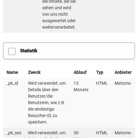
die Inhalte, die Sie
sehen und wird
von uns nicht
ausgewertet oder
weiterverarbeitet.
Der Schutz Ihrer Daten ist uns Wichtig. Erst
Statistik
wenn Sie hier klicken, erlauben Sie uns,
Daten von Dritt-Anbieter-Servern zu laden.
Name
Zweck
Ablauf
Typ
Anbieter
_pk_id
Wird verwendet, um
13
HTML
Matomo
Details über den
Monate
DAS KONZEPT VON MYSHUTTLE GEWANN BEREITS 2020
Benutzer/die
DIE LANDESAUSZEICHNUNG "WIR MACHEN
Benutzerin, wie z.B.
MOBILITÄTSWENDE!” QUELLE: REGIERUNGBW (YOUTUBE)
die eindeutige
Besucher-ID, zu
speichern.
Alles außer beamen?!
_pk_ses
Wird verwendet, um
30
HTML
Matomo