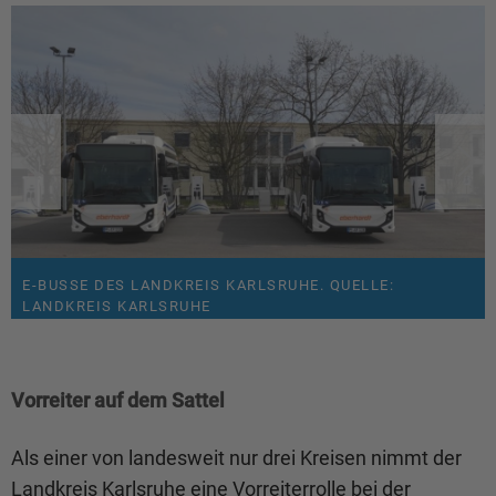
E-BUSSE DES LANDKREIS KARLSRUHE. QUELLE:
E-BUS AN DER LADESTATION. QUELLE: LANDKREIS
REGIOMOVE-PORT IN ETTLINGEN. QUELLE: KIENZLER
RADWEGE IN OBERDERDINGEN-FLEHINGEN. QUELLE:
LANDKREIS KARLSRUHE
KARLSRUHE
LANDKREIS KARLSRUHE
Vorreiter auf dem Sattel
Als einer von landesweit nur drei Kreisen nimmt der
Landkreis Karlsruhe eine Vorreiterrolle bei der