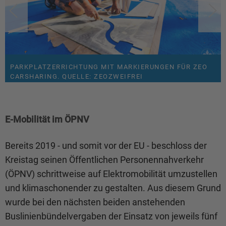
PARKPLATZERRICHTUNG MIT MARKIERUNGEN FÜR ZEO
RENAULT ZEO AN DER LADESTATION. QUELLE:
ZEO CARSHARING-PARKPLATZ. QUELLE: ZEOZWEIFREI
CARSHARING. QUELLE: ZEOZWEIFREI
LANDKREIS KARLSRUHE
E-Mobilität im ÖPNV
Bereits 2019 - und somit vor der EU - beschloss der
Kreistag seinen Öffentlichen Personennahverkehr
(ÖPNV) schrittweise auf Elektromobilität umzustellen
und klimaschonender zu gestalten. Aus diesem Grund
wurde bei den nächsten beiden anstehenden
Buslinienbündelvergaben der Einsatz von jeweils fünf