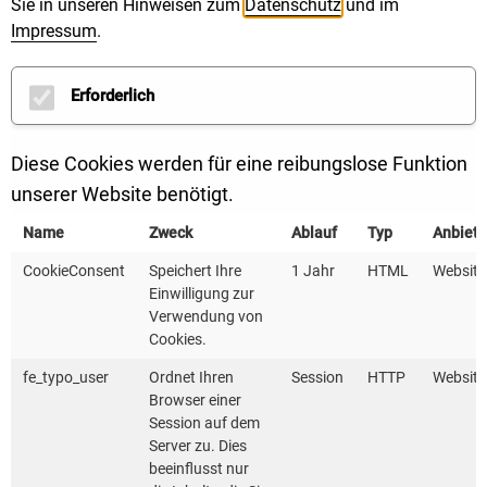
Sie in unseren Hinweisen zum
Datenschutz
und im
Bediengebiete ist auch Zeichen dafür, wie gut das
Impressum
.
Angebot angenommen wird und dass
bedarfsorientierter ÖPNV funktioniert“, betonte
Erforderlich
Landrat Dr. Christoph Schnaudigel bei der Einweihung
des Bediengebiets „Hardt-Ost“ in Stutensee und
Diese Cookies werden für eine reibungslose Funktion
Weingarten. 2023 wurden im Landkreis erstmals über
unserer Website benötigt.
100.000 Fahrgäste umweltfreundlich mit MyShuttle
befördert.
Name
Zweck
Ablauf
Typ
Anbiete
CookieConsent
Speichert Ihre
1 Jahr
HTML
Website
Schon im Dezember 2020 würdigte das Ministerium
Einwilligung zur
Verwendung von
für Verkehr Baden-Württemberg das MyShuttle
Cookies.
Projekt in Marxzell mit der Auszeichnung „Wir machen
fe_typo_user
Ordnet Ihren
Session
HTTP
Website
Mobilitätswende!“. Das Angebot des On Demand-
Browser einer
Shuttles wächst seither weiter und bedient
Session auf dem
inzwischen sieben Gebiete im Landkreis Karlsruhe.
Server zu. Dies
beeinflusst nur
Weitere sollen folgen.