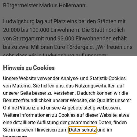
Bürgermeister Markus Hollemann.
Ludwigsburg lag auf Platz eins bei den Städten mit
20.000 bis 100.000 Einwohnern. Die Stadt nördlich
von Stuttgart mit rund 93.000 Einwohnenden erhält
bis zu zwei Millionen Euro Fördergeld. „Wir freuen uns
sehr, dass wir in Ludwigsburg auf unserem
gemeinsamen Weg zur Klimaneutralität 2035 mit der
Hinweis zu Cookies
Förderung des Landes richtig Rückenwind
Unsere Website verwendet Analyse- und Statistik-Cookies
bekommen“, erklärt Oberbürgermeister Dr. Matthias
von Matomo. Sie helfen uns, das Nutzungsverhalten auf
Knecht. „Die Umsetzung des Vorhabens ist für die
unserer Seite besser zu verstehen. Dadurch können wir die
gesamte Gesellschaft eine große Herausforderung.
Benutzerfreundlichkeit unserer Website, die Qualität unserer
Unser Ziel ist es dabei, die Menschen durch einfache
Online-Präsenz und unsere Angebote stetig verbessern.
Weitere Informationen zu Cookies auf dieser Website, etwa
und niedrigschwellige Maßnahmen mitzunehmen.“
eine detaillierte Auflistung der gesammelten Daten, finden
Sie in unseren Hinweisen zum
Datenschutz
und im
In der Größenklasse über 100.000 Einwohnenden