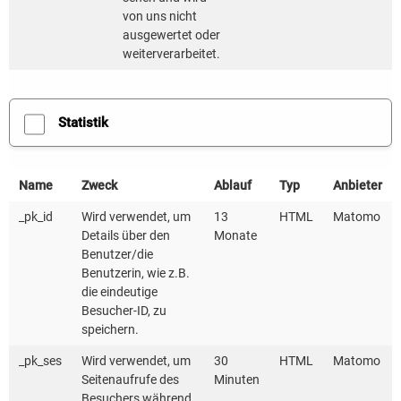
Unterstützung für unsere ambitionierte
von uns nicht
Klimaschutzarbeit erhalten“, freut sich Landrat
ausgewertet oder
Helmut Riegger. „Auf dem Weg in Richtung
weiterverarbeitet.
Klimaneutralität wollen wir weiter mutig und als
Vorbild vorangehen. Denn wir sind alle in der Pflicht –
Statistik
Treibhausgasemissionen enden nicht an
Gemarkungsgrenzen.“
Name
Zweck
Ablauf
Typ
Anbieter
Austausch untereinander und Hilfestellung
_pk_id
Wird verwendet, um
13
HTML
Matomo
Details über den
Monate
Die Förderung gilt für die nächsten drei Jahre. In
Benutzer/die
diesem Zeitraum sollen die Kommunen bereits
Benutzerin, wie z.B.
die eindeutige
Aktivitäten und Maßnahmen aus den ambitionierten
Besucher-ID, zu
Klimaschutzkonzepten umsetzen. Die KEA‑BW steht
speichern.
den Preisträgerkommunen als Kontaktstelle zur
_pk_ses
Wird verwendet, um
30
HTML
Matomo
Verfügung. Die Landesenergieagentur organisiert
Seitenaufrufe des
Minuten
außerdem einen kontinuierlichen
Besuchers während