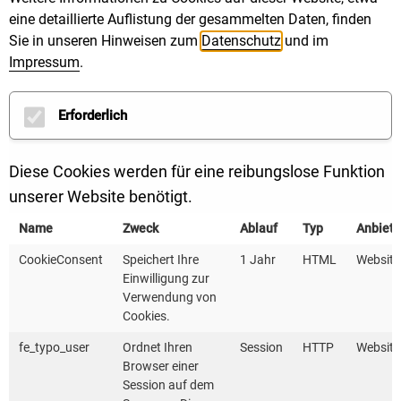
Richtung Klimaneutralität in ihrer eigenen Kommune
eine detaillierte Auflistung der gesammelten Daten, finden
mit.
Sie in unseren Hinweisen zum
Datenschutz
und im
Impressum
.
Folgende Kommunen aus Baden-Württemberg
wurden mit dem European Energy Award Gold geehrt:
Erforderlich
Stadt Bad Schussenried
Diese Cookies werden für eine reibungslose Funktion
unserer Website benötigt.
Gemeinde Ilsfeld
Name
Zweck
Ablauf
Typ
Anbiete
Stadt Friedrichshafen
CookieConsent
Speichert Ihre
1 Jahr
HTML
Website
Einwilligung zur
Landkreis Biberach
Verwendung von
Cookies.
Stadt Lörrach
fe_typo_user
Ordnet Ihren
Session
HTTP
Website
Browser einer
Landkreis Böblingen
Session auf dem