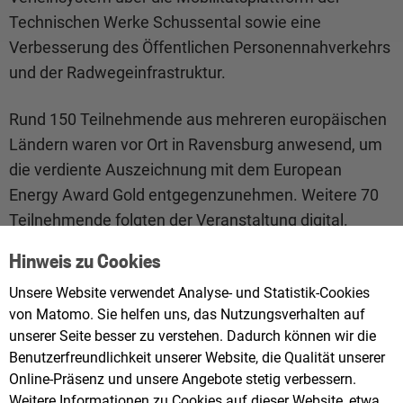
Technischen Werke Schussental sowie eine
Verbesserung des Öffentlichen Personennahverkehrs
und der Radwegeinfrastruktur.
Rund 150 Teilnehmende aus mehreren europäischen
Ländern waren vor Ort in Ravensburg anwesend, um
die verdiente Auszeichnung mit dem European
Energy Award Gold entgegenzunehmen. Weitere 70
Teilnehmende folgten der Veranstaltung digital.
Hinweis zu Cookies
Im Vorfeld der Auszeichnungsveranstaltung fanden
Workshops zu Themen wie Wärmewende, Klima-
Unsere Website verwendet Analyse- und Statistik-Cookies
von Matomo. Sie helfen uns, das Nutzungsverhalten auf
Kommunikation, Nachhaltige Mobilität und
unserer Seite besser zu verstehen. Dadurch können wir die
Flächensuffizienz statt. Die Beteiligten tauschten sich
Benutzerfreundlichkeit unserer Website, die Qualität unserer
dort international über ihre Erfahrungen aus und
Online-Präsenz und unsere Angebote stetig verbessern.
nahmen dabei Impulse für den weiteren Weg in
Weitere Informationen zu Cookies auf dieser Website, etwa