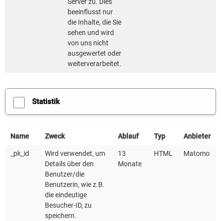
Server zu. Dies
Stadt Mengen
beeinflusst nur
die Inhalte, die Sie
sehen und wird
Landkreis Bodenseekreis
von uns nicht
ausgewertet oder
Stadt Ravensburg
weiterverarbeitet.
Landkreis Ravensburg
Statistik
Stadt Sigmaringen
Landkreis Reutlingen
Name
Zweck
Ablauf
Typ
Anbieter
Stadt Ulm
_pk_id
Wird verwendet, um
13
HTML
Matomo
Details über den
Monate
Landkreis Sigmaringen
Benutzer/die
Benutzerin, wie z.B.
die eindeutige
Stadt Wangen im Allgäu
Besucher-ID, zu
speichern.
Pressebilder
von der Veranstaltung können
hier