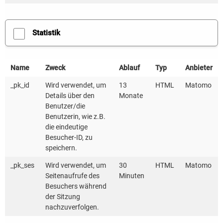
Unterstützungsangebote und können sich mit
Gleichgesinnten austauschen. Zuvor präsentieren
Statistik
Expertinnen und Experten am 30. September neueste
Forschungsergebnisse sowie praxisnahe Ansätze zur
lokalen Wärmeplanung. Alle Interessierten sind
Name
Zweck
Ablauf
Typ
Anbieter
herzlich eingeladen.
_pk_id
Wird verwendet, um
13
HTML
Matomo
Details über den
Monate
Benutzer/die
Benutzerin, wie z.B.
Die Anmeldung ist online bis zum 23. September
die eindeutige
möglich unter:
Besucher-ID, zu
speichern.
www.kea-bw.de/nahwaerme-kompakt
_pk_ses
Wird verwendet, um
30
HTML
Matomo
Seitenaufrufe des
Minuten
Besuchers während
der Sitzung
nachzuverfolgen.