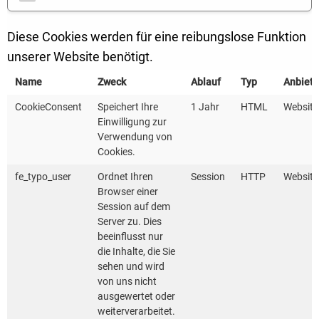
die Wärmeerzeugung in Siedlungen, Kitas, Schulen
und Rathäusern CO
-neutral wird.
2
Diese Cookies werden für eine reibungslose Funktion
unserer Website benötigt.
Klar ist: Es geht weg von fossilen Brennstoffen. Ziel ist
eine optimale Integration von Wärme-, Strom- und
Name
Zweck
Ablauf
Typ
Anbiete
Gasnetzen vor Ort, um bis 2050 den Gebäudebestand
CookieConsent
Speichert Ihre
1 Jahr
HTML
Website
möglichst klimaneutral mit Wärme versorgen zu
Einwilligung zur
Verwendung von
können. Das sieht auch die Landesregierung so. Sie
Cookies.
will das Klimaschutzgesetz entsprechend novellieren
fe_typo_user
Ordnet Ihren
Session
HTTP
Website
und die kommunale Wärmeplanung für Stadtkreise
Browser einer
und Große Kreisstädte in Baden-Württemberg
Session auf dem
verpflichtend einführen.
Server zu. Dies
beeinflusst nur
die Inhalte, die Sie
Kommunen, die in der kommunalen Wärmeplanung
sehen und wird
bereits heute einen Schritt voraus sein wollen, sind
von uns nicht
beim Workshop am 1. Oktober in Karlsruhe genau
ausgewertet oder
weiterverarbeitet.
richtig. Hier finden sie die passenden