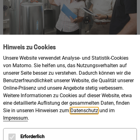
Hinweis zu Cookies
KEA-BW
Unsere Website verwendet Analyse- und Statistik-Cookies
von Matomo. Sie helfen uns, das Nutzungsverhalten auf
unserer Seite besser zu verstehen. Dadurch können wir die
Für alle Kommunen, die bei der Wärmewende vorne
Benutzerfreundlichkeit unserer Website, die Qualität unserer
Online-Präsenz und unsere Angebote stetig verbessern.
mit dabei sein wollen, ist die Fachtagung „Nahwärme
Weitere Informationen zu Cookies auf dieser Website, etwa
kompakt“ ein Muss. Bei der Veranstaltung der KEA
eine detaillierte Auflistung der gesammelten Daten, finden
Klimaschutz- und Energieagentur Baden-
Sie in unseren Hinweisen zum
Datenschutz
und im
Württemberg erfahren kommunale Vertreterinnen
Impressum
.
und Vertreter, Stadtwerke, Energiegenossenschaften,
Planer und Projektentwickler, mit welchen Schritten
Erforderlich