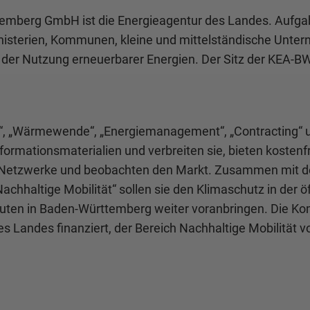
emberg GmbH ist die Energieagentur des Landes. Aufgabe
nisterien, Kommunen, kleine und mittelständische Unter
der Nutzung erneuerbarer Energien. Der Sitz der KEA-BW 
, „Wärmewende“, „Energiemanagement“, „Contracting“ un
rmationsmaterialien und verbreiten sie, bieten kostenf
e Netzwerke und beobachten den Markt. Zusammen mit d
chhaltige Mobilität“ sollen sie den Klimaschutz in der
leuten in Baden-Württemberg weiter voranbringen. Die
es Landes finanziert, der Bereich Nachhaltige Mobilität 