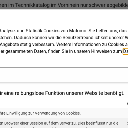
önnen im Technikkatalog im Vorhinein nur schwer abgebi
nstitutionen, Dienstleistungsunternehmen im Bereich 
er Katalog auf Basis der ersten Praxiserfahrungen weiter
nalyse- und Statistik-Cookies von Matomo. Sie helfen uns, das
stehen. Dadurch können wir die Benutzerfreundlichkeit unserer We
Angebote stetig verbessern. Weitere Informationen zu Cookies a
------------
ng der gesammelten Daten, finden Sie in unseren Hinweisen zum
Da
en Technikkatalog
die Landesenergieagentur KEA-BW in einem Webinar den Te
hrung in seinen Aufbau und Umfang sowie seine vielfälti
r eine reibungslose Funktion unserer Website benötigt.
n sein. Die Veranstaltung richtet sich an Mitarbeitende
ie in Kooperation mit dem Umweltministerium organisiert
Ihre Einwilligung zur Verwendung von Cookies.
en Browser einer Session auf dem Server zu. Dies beeinflusst nur die
------------