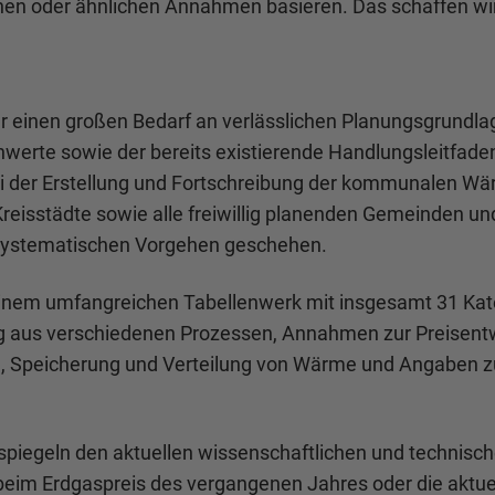
hen oder ähnlichen Annahmen basieren. Das schaffen wir
einen großen Bedarf an verlässlichen Planungsgrundlag
nnwerte sowie der bereits existierende Handlungsleitf
ei der Erstellung und Fortschreibung der kommunalen W
en Kreisstädte sowie alle freiwillig planenden Gemeinde
 systematischen Vorgehen geschehen.
einem umfangreichen Tabellenwerk mit insgesamt 31 Kate
 aus verschiedenen Prozessen, Annahmen zur Preisentw
ng, Speicherung und Verteilung von Wärme und Angaben
geln den aktuellen wissenschaftlichen und technisch
wie beim Erdgaspreis des vergangenen Jahres oder die aktu