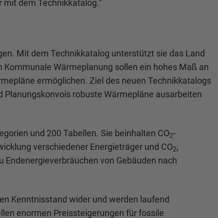
 mit dem Technikkatalog.“
en. Mit dem Technikkatalog unterstützt sie das Land
aden Kommunale Wärmeplanung sollen ein hohes Maß an
ärmepläne ermöglichen. Ziel des neuen Technikkatalogs
n und Planungskonvois robuste Wärmepläne ausarbeiten
gorien und 200 Tabellen. Sie beinhalten CO
-
2
icklung verschiedener Energieträger und CO
,
2
 zu Endenergieverbräuchen von Gebäuden nach
en Kenntnisstand wider und werden laufend
ellen enormen Preissteigerungen für fossile