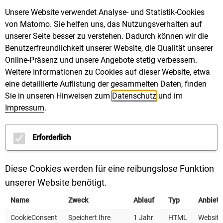
zeigtzusätzlich: Die Rathäuser im Ländle brauchen
Unsere Website verwendet Analyse- und Statistik-Cookies
mehr denn je Fördermittel für eine zukunftsfähige,
von Matomo. Sie helfen uns, das Nutzungsverhalten auf
unserer Seite besser zu verstehen. Dadurch können wir die
klimaneutrale Quartiersversorgung. Im ersten Schritt
Benutzerfreundlichkeit unserer Website, die Qualität unserer
gibt es Zuschüsse für die Entwicklung von integrierten
Online-Präsenz und unsere Angebote stetig verbessern.
Quartierskonzepten, im zweiten Schritt mehr Geld für
Weitere Informationen zu Cookies auf dieser Website, etwa
deren Umsetzung. Fördermittel für die
eine detaillierte Auflistung der gesammelten Daten, finden
energieeffiziente Quartiersversorgunglassen sich
Sie in unseren Hinweisen zum
Datenschutz
und im
über die Programme 201und 202 beantragen.
Impressum
.
Was ist neuim KfW-Programm 432?
Erforderlich
Im Programm 432 lag der Fokus bislang auf
Diese Cookies werden für eine reibungslose Funktion
Gebäudenund deren Versorgung. Seit 1.April 2021
unserer Website benötigt.
lassen sich auch die Themenklimafreundliche
Mobilität, grüne Infrastruktur, Klimaanpassung und
Name
Zweck
Ablauf
Typ
Anbiete
Digitalisierung ins Konzept integrieren.
CookieConsent
Speichert Ihre
1 Jahr
HTML
Website