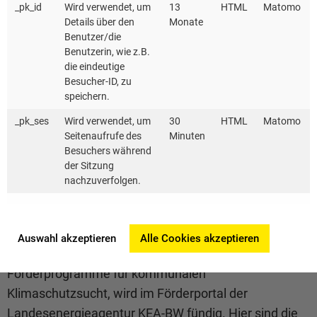
_pk_id
Wird verwendet, um
13
HTML
Matomo
Umfassend erweitert haben die Förderer das
Details über den
Monate
Benutzer/die
Themenspektrum im Programm Quartiersversorgung
Benutzerin, wie z.B.
(201/202): Neben Wärme, Kälte, Wasser und
die eindeutige
Abwasserkönnenab sofort auch hier die Bereiche
Besucher-ID, zu
speichern.
klimafreundliche Mobilität, grüne Infrastruktur,
Klimaschutz, Klimaanpassung und Digitalisierungin
_pk_ses
Wird verwendet, um
30
HTML
Matomo
Seitenaufrufe des
Minuten
den Antrag einfließen.Mit Ausnahme der effizienten
Besuchers während
Wärme-und Kälteversorgung verdoppelt der Bund den
der Sitzung
Tilgungszuschuss von zehn auf 20 Prozent.
nachzuverfolgen.
Alle Förderprogramme auf einen Blick
Auswahl akzeptieren
Alle Cookies akzeptieren
Wer eine Übersicht über die wichtigsten
Förderprogramme für kommunalen
Klimaschutzsucht, wird im Förderportal der
Landesenergieagentur KEA-BW fündig. Hier sind die