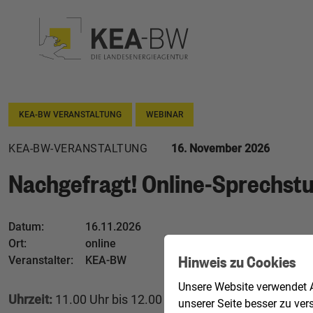
KEA-BW VERANSTALTUNG
WEBINAR
KEA-BW-VERANSTALTUNG
16. November 2026
Nachgefragt! Online-Sprechst
Datum:
16.11.2026
Ort:
online
Hinweis zu Cookies
Veranstalter:
KEA-BW
Unsere Website verwendet A
Uhrzeit:
11.00 Uhr bis 12.00 Uhr
unserer Seite besser zu ver