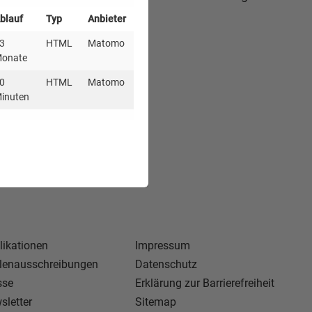
blauf
Typ
Anbieter
3
HTML
Matomo
ma interessieren.
onate
0
HTML
Matomo
inuten
likationen
Impressum
llenausschreibungen
Datenschutz
sse
Erklärung zur Barrierefreiheit
sletter
Sitemap