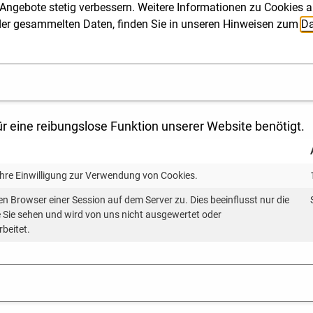
Angebote stetig verbessern. Weitere Informationen zu Cookies a
ng der gesammelten Daten, finden Sie in unseren Hinweisen zum
Da
chwerpunkt Stromnetze
chwerpunkt Stromnetze
emberg hat sich in letzter Zeit viel getan: Neue Gesetz
ynamik – und werfen natürlich auch Fragen auf. Hier set
r eine reibungslose Funktion unserer Website benötigt.
tellen und mit uns ins Gespräch zu kommen. Jedes Mal s
Ihre Einwilligung zur Verwendung von Cookies.
 Themen Stromnetzausbau und Netzanschluss
. Wie geling
en Browser einer Session auf dem Server zu. Dies beeinflusst nur die
ausforderungen, und welche Lösungen gibt es auf Lande
ie Sie sehen und wird von uns nicht ausgewertet oder
rbeitet.
rastruktur für das Gelingen der Energiewende spielt – und
utieren. Wir freuen uns auf Ihre Teilnahme!
senden, die Sie ansprechen möchten. Senden Sie uns hi
deformular mit an. Sie können Ihr Anliegen aber gerne 