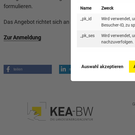
formulieren.
Name
Zweck
_pk_id
Wird verwendet, um
Das Angebot richtet sich an Kommunen, Flächeneigentü
Besucher-ID, zu s
_pk_ses
Wird verwendet, u
Zur Anmeldung
nachzuverfolgen.
Auswahl akzeptieren
teilen
mitteilen
mail