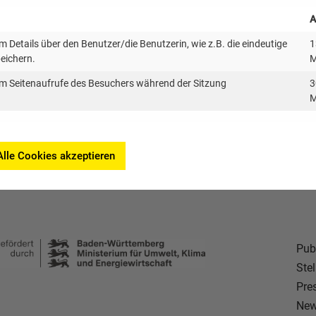
A
 Details über den Benutzer/die Benutzerin, wie z.B. die eindeutige
1
merinnen und -eigentümer und alle, die sich für das The
peichern.
M
m Seitenaufrufe des Besuchers während der Sitzung
3
M
Alle Cookies akzeptieren
Pub
Ste
Pre
New