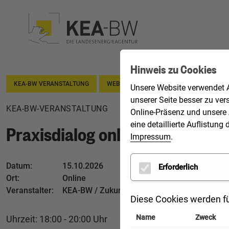
Hinweis zu Cookies
KEA-BW VERANSTALTUNG
WEBINAR
Unsere Website verwendet A
unserer Seite besser zu ver
KEA-BW-VERANSTALTUNG
15. Oktober 2026
Online-Präsenz und unsere 
eine detaillierte Auflistu
Praxisdialog online | Lüftungst
Impressum
.
Datum:
15.10.2026
Erforderlich
Ort:
Online
Veranstalter:
KEA-BW / Zukunft Altbau
Diese Cookies werden fü
Name
Zweck
Uhrzeit: 18:00 - 20:00 Uhr