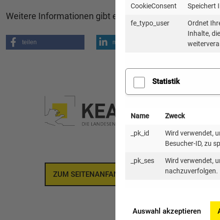
CookieConsent
Speichert 
Weitere Informationen gibt es auf der
Seite von Zukunf
fe_typo_user
Ordnet Ihr
Inhalte, d
teilen
mitteilen
mail
weitervera
Statistik
Name
Zweck
_pk_id
Wird verwendet, um
Besucher-ID, zu s
_pk_ses
Wird verwendet, u
nachzuverfolgen.
ZUM SEITENANFANG
Auswahl akzeptieren