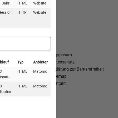
1 Jahr
HTML
Website
Session
HTTP
Website
likationen
Impressum
llenausschreibungen
Datenschutz
blauf
Typ
Anbieter
sse
Erklärung zur Barrierefreiheit
3
HTML
Matomo
sletter
Sitemap
onate
Kontakt
0
HTML
Matomo
inuten