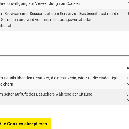
Ihre Einwilligung zur Verwendung von Cookies.
t Altbau
.
en Browser einer Session auf dem Server zu. Dies beeinflusst nur die
ie Sie sehen und wird von uns nicht ausgewertet oder
rbeitet.
Pub
Ste
A
Pre
 Details über den Benutzer/die Benutzerin, wie z.B. die eindeutige
1
New
peichern.
M
m Seitenaufrufe des Besuchers während der Sitzung
3
M
Alle Cookies akzeptieren