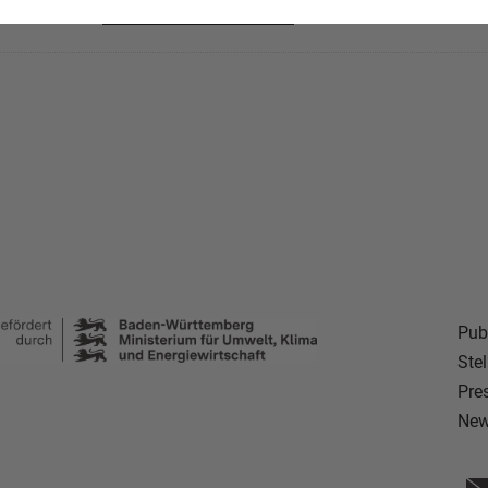
 auch unsere
Datenschutzerklärung
.
Pub
Ste
Pre
New