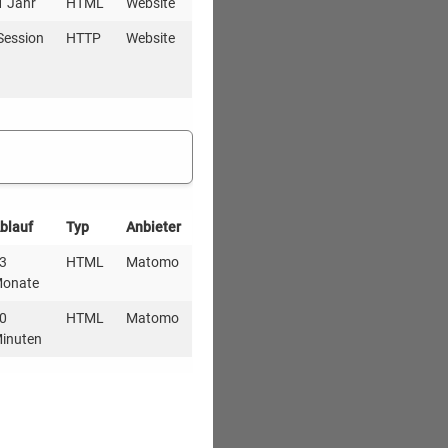
1 Jahr
HTML
Website
Session
HTTP
Website
blauf
Typ
Anbieter
3
HTML
Matomo
onate
0
HTML
Matomo
inuten