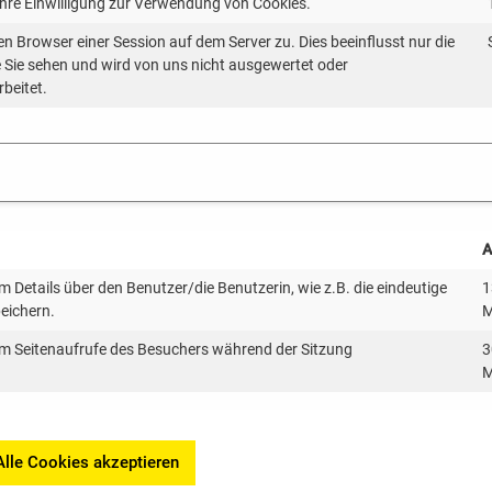
Ihre Einwilligung zur Verwendung von Cookies.
en Browser einer Session auf dem Server zu. Dies beeinflusst nur die
ie Sie sehen und wird von uns nicht ausgewertet oder
rbeitet.
A
Contracting-Projekten
kten
 Details über den Benutzer/die Benutzerin, wie z.B. die eindeutige
1
peichern.
M
m Seitenaufrufe des Besuchers während der Sitzung
3
M
Alle Cookies akzeptieren
ng zu stellen, erheben und verarbeiten wir