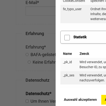
CookieConsent
Speichert 
E-Mail
*
fe_typo_user
Ordnet Ihr
Inhalte, d
weitervera
Erfahrung
Statistik
Erfahrung
*
Name
Zweck
BAFA-gelistet
Erste Erfahrungen mit 
Keine Erfahrung mit Contracting-Proje
_pk_id
Wird verwendet, um
Besucher-ID, zu s
_pk_ses
Wird verwendet, u
Datenschutz
nachzuverfolgen.
Datenschutz
*
Auswahl akzeptieren
Um Ihnen Vergabeunterlagen zur Verfügu