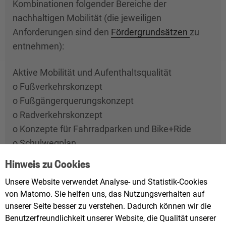
Kombinationen folgender Bereiche der
nachhaltigen Mobilität (die jeweiligen
Anforderungen sind den
Fördergrundsätzen
zu
entnehmen):
Aktive Mobilität und Aufenthaltsqualität
o Fußverkehrskonzept
o Fußgängerquerungskonzept
o Radverkehrskonzept
o Konzepte für Fahrradparken und Bike+Ride
o Schulwegplan
o Konzept für lebendige und verkehrsberuhigte
Hinweis zu Cookies
Ortsmitten
Unsere Website verwendet Analyse- und Statistik-Cookies
o Dialogkonzepte für lebendige und
von Matomo. Sie helfen uns, das Nutzungsverhalten auf
verkehrsberuhigte Ortsmitten
unserer Seite besser zu verstehen. Dadurch können wir die
o Fahrradparken und Bike+Ride
Benutzerfreundlichkeit unserer Website, die Qualität unserer