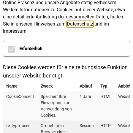
o Parkraumkonzept inkl. digitaler
Online-Präsenz und unsere Angebote stetig verbessern.
Parkraumkontrolle
Weitere Informationen zu Cookies auf dieser Website, etwa
eine detaillierte Auflistung der gesammelten Daten, finden
Sie in unseren Hinweisen zum
Datenschutz
und im
Multimodalität
Impressum
.
o Integrierte Mobilitätskonzepte beim
Wohnungsbau, Bauen und Umbau im Bestand und
Erforderlich
in der Quartiersentwicklung
o Carsharing
Diese Cookies werden für eine reibungslose Funktion
o Mobilstationen
unserer Website benötigt.
Mobilitäts- und Infrastrukturplanung
Name
Zweck
Ablauf
Typ
Anbiete
o Klimamobilitätsplan
CookieConsent
Speichert Ihre
1 Jahr
HTML
Website
o Aktionsplan für Mobilität, Klima- und Lärmschutz
Einwilligung zur
o Emissionsarmer Stadtteil, inkl. Dialogprozesse
Verwendung von
Cookies.
o Ladeinfrastrukturkonzept
o City-Logistik Konzepte
fe_typo_user
Ordnet Ihren
Session
HTTP
Website
Browser einer