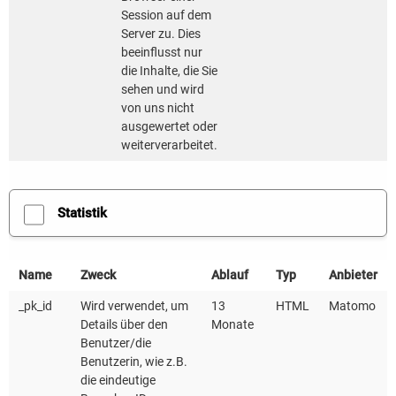
o Betriebliches Mobilitätsmanagement in
Session auf dem
Gewerbegebieten: Gewerbegebietskonzept
Server zu. Dies
beeinflusst nur
die Inhalte, die Sie
Öffentliche und vernetzte Mobilität
sehen und wird
o Konzepte zur Einführung von Diensten des
von uns nicht
vernetzten Fahrens (C-ITS) insbesondere zur
ausgewertet oder
weiterverarbeitet.
Busbeschleunigung
o Konzepte zum autonomen Fahren im
Öffentlichen Verkehr
Statistik
o Mobilitätspass
Förderhöhe
Name
Zweck
Ablauf
Typ
Anbieter
Allgemein: Es erfolgt eine
_pk_id
Wird verwendet, um
13
HTML
Matomo
Details über den
Monate
Festbetragsfinanzierung in Höhe von 50 Prozent
Benutzer/die
der zuwendungsfähigen Kosten. Abweichend
Benutzerin, wie z.B.
hiervon wird für den Aktionsplan für Mobilität,
die eindeutige