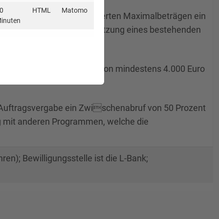
0
HTML
Matomo
n unabhängig von den definierten Maximalbeträgen ein
inuten
nn die Maßnahme zur Umsetzung eines bestehenden
bei einem Zuschussbetrag von mindestens 4.000 Euro
Auftragsvergabe ein Zwischenabruf von 50 Prozent
 mit anderen Programmen, welche die
ren); Bewilligungsstelle ist die L-Bank;