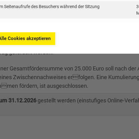
m Seitenaufrufe des Besuchers während der Sitzung
3
 ergänzender Bonus zu Fördertatbeständen in Teil 2 kan
M
t des jeweiligen Pauschalsatzes gewährt werden, we
ptes beiträgt.
Alle Cookies akzeptieren
te können mit 70 Prozent der zuwendungsfähigen Kosten 
rag gefördert werden.
ner Gesamtfördersumme von 25.000 Euro soll nach der 
eines Zwischennachweises erfolgen. Eine Kumulierung
men fördern, ist ausgeschlossen.
zum 31.12.2026
gestellt werden (einstufiges Online-Verfah