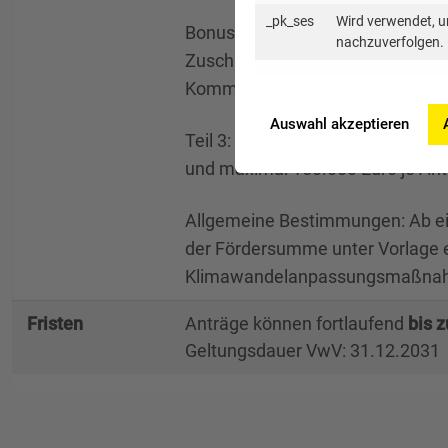
_pk_ses
Wird verwendet, u
Bonusförderung “Early-Bird”: Als
nachzuverfolgen.
Zuschuss in Höhe von 20 Prozen
Kommunalen Anpassungskonze
Auswahl akzeptieren
Teil 3: Innovative Modellprojek
und maximal 150.000 Euro je Ant
Allgemeine Bestimmungen: Ab ei
der Fördersumme unter Vorlage 
Klimawandelanpassungsmaßnah
Fristen
Anträge können fortlaufend
bis 
Geltungsdauer VwV: 31.12.2031