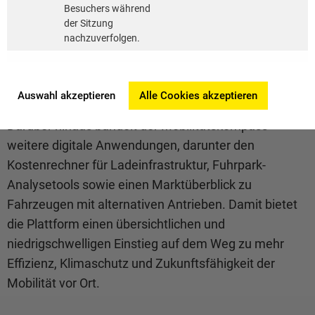
Besuchers während
als Grundlage für eine vertiefende Beratung und die
der Sitzung
Umsetzung weiterführender Maßnahmen dienen.
nachzuverfolgen.
Bewährte Anwendungen gebündelt auf einer
Plattform
Auswahl akzeptieren
Alle Cookies akzeptieren
Darüber hinaus bündelt der Mobilitätskompass
weitere digitale Anwendungen, darunter den
Kostenrechner für Ladeinfrastruktur, Fuhrpark-
Analysetools sowie einen Marktüberblick zu
Fahrzeugen mit alternativen Antrieben. Damit bietet
die Plattform einen übersichtlichen und
niedrigschwelligen Einstieg auf dem Weg zu mehr
Effizienz, Klimaschutz und Zukunftsfähigkeit der
Mobilität vor Ort.