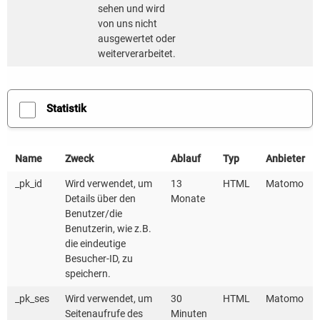
sehen und wird
eine übersichtliche Bestandsaufnahme sowie klar
von uns nicht
priorisierte Maßnahmenempfehlungen je Modul.
ausgewertet oder
weiterverarbeitet.
Zu den Zielen des Tools gehören:
die gezielte Verbesserung von Mobilitätsverhalten
Statistik
und standortspezifischen Mobilitätsangeboten
die Identifikation von Einsparpotenzialen bei
Name
Zweck
Ablauf
Typ
Anbieter
Kosten und Umweltwirkungen
_pk_id
Wird verwendet, um
13
HTML
Matomo
die Unterstützung von Planungs-, Priorisierungs-
Details über den
Monate
und Investitionsentscheidungen im
Benutzer/die
Mobilitätsmanagement
Benutzerin, wie z.B.
die eindeutige
Ergänzend zu den Auswertungsergebnissen stellt das
Besucher-ID, zu
speichern.
Tool Fach- und Hintergrundwissen, hinterlegte
Beispielszenarien sowie praxisorientierte
_pk_ses
Wird verwendet, um
30
HTML
Matomo
Seitenaufrufe des
Minuten
Arbeitshilfen zur Verfügung. Die Ergebnisse können