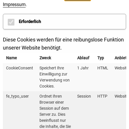
BLICK INS PROGRAMM (SCREENSHOT)
Impressum
.
Erforderlich
Ein zentrales Element der Plattform ist ein integriertes
Berechnungstool für betriebliches und behördliches
Diese Cookies werden für eine reibungslose Funktion
Mobilitätsmanagement (BMM). Es ermöglicht eine
unserer Website benötigt.
ganzheitliche Betrachtung der Mobilität an einem
Name
Zweck
Ablauf
Typ
Anbiete
Standort und liefert eine fundierte
CookieConsent
Speichert Ihre
1 Jahr
HTML
Website
Entscheidungsgrundlage für die Weiterentwicklung
Einwilligung zur
moderner Mobilitätsangebote.
Verwendung von
Cookies.
Das digitale Tool berücksichtigt unter anderem den
fe_typo_user
Ordnet Ihren
Session
HTTP
Website
Fuhrpark, Dienstreisen sowie die Mobilität der
Browser einer
Session auf dem
Mitarbeitenden. Es ist modular aufgebaut und
Server zu. Dies
umfasst bis zu sieben thematische Module. Auf Basis
beeinflusst nur
standortspezifischer Eingaben erhalten die Anwender
die Inhalte, die Sie