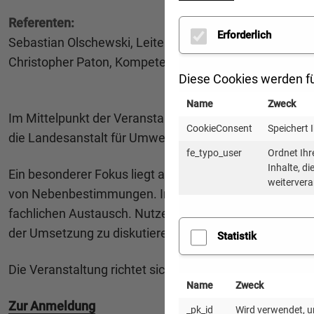
Referenten:
Erforderlich
Sebastian Olschewski, Leiter Referat Arten- und Habi
Christopher Paton, Kompetenzzentrum Windenergie, R
Diese Cookies werden fü
Name
Zweck
Im Mittelpunkt der Veranstaltung steht das Thema Fl
CookieConsent
Speichert 
die Landesanstalt für Umwelt Baden-Württemberg infor
fe_typo_user
Ordnet Ihr
Inhalte, d
Ein besonderer Fokus liegt auf dem Gondelmonitoring,
weitervera
von Nebenbestimmungen. Im Anschluss an den kompakt
fachlichen Austausch. Nutzen Sie die Möglichkeit, di
der Umsetzung zu diskutieren.
Statistik
Die Veranstaltung richtet sich primär an Mitarbeiten
Name
Zweck
Zur Anmeldung
_pk_id
Wird verwendet, um