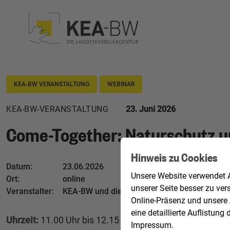
KEA-BW VERANSTALTUNG
WEBINAR
KEA-BW-VERANSTALTUNG
23. Juni 2026
Come-Together: Naturschutz u
Hinweis zu Cookies
Datum:
23.06.2026
Unsere Website verwendet A
Ort:
online
unserer Seite besser zu ver
Veranstalter:
KEA-BW und die Stabsstellen Energiewende, W
Online-Präsenz und unsere 
eine detaillierte Auflistu
Uhrzeit:
11.00 Uhr bis 12.15 Uhr
Impressum
.