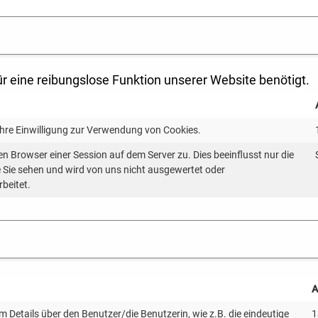
tatschutz, Ministerium für Umwelt, Klima und Energiewir
eferat „Artenschutz, Landschaftsplanung“, Landesanst
r eine reibungslose Funktion unserer Website benötigt.
edermausschutz an Windenergieanlagen. Das Referat „Ar
Ihre Einwilligung zur Verwendung von Cookies.
mieren über aktuelle Entwicklungen und den derzeitigen
en Browser einer Session auf dem Server zu. Dies beeinflusst nur die
ie Sie sehen und wird von uns nicht ausgewertet oder
 der Überwachung beauflagter Abschaltzeiten zum Flede
rbeitet.
en 30-minütigen Fachinput besteht ausreichend Gelege
rekt mit den Fachbehörden ins Gespräch zu kommen und 
de der unteren Naturschutzbehörden in Baden-Württemberg
A
 Details über den Benutzer/die Benutzerin, wie z.B. die eindeutige
1