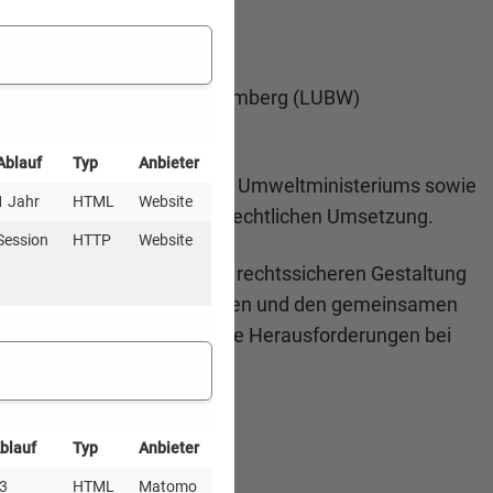
tschaft Baden-Württemberg
alt für Umwelt Baden-Württemberg (LUBW)
Ablauf
Typ
Anbieter
ten- und Habitatschutz“ des Umweltministeriums sowie
1 Jahr
HTML
Website
 Stand der fachlichen und rechtlichen Umsetzung.
Session
HTTP
Website
rmausschutz sowie auf der rechtssicheren Gestaltung
nheit für individuelle Fragen und den gemeinsamen
praktische Erfahrungen sowie Herausforderungen bei
.
blauf
Typ
Anbieter
3
HTML
Matomo