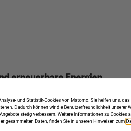
nd erneuerbare Energien
nalyse- und Statistik-Cookies von Matomo. Sie helfen uns, das
stehen. Dadurch können wir die Benutzerfreundlichkeit unserer We
indenergie und Klimaschutz der Regierungspräsidien Freiburg
Angebote stetig verbessern. Weitere Informationen zu Cookies a
ng der gesammelten Daten, finden Sie in unseren Hinweisen zum
Da