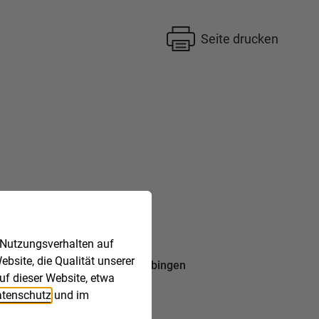
Seite drucken
 Nutzungsverhalten auf
bsite, die Qualität unserer
, Karlsruhe, Stuttgart und Tübingen
uf dieser Website, etwa
tenschutz
und im