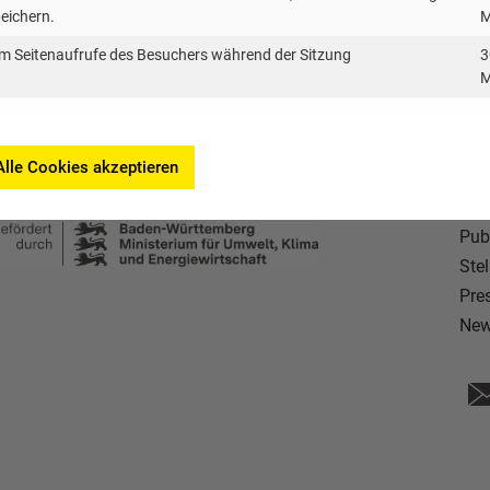
peichern.
M
m Seitenaufrufe des Besuchers während der Sitzung
3
M
Alle Cookies akzeptieren
Pub
Ste
Pre
New