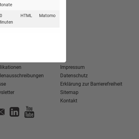
onate
0
HTML
Matomo
inuten
likationen
Impressum
llenausschreibungen
Datenschutz
sse
Erklärung zur Barrierefreiheit
sletter
Sitemap
Kontakt