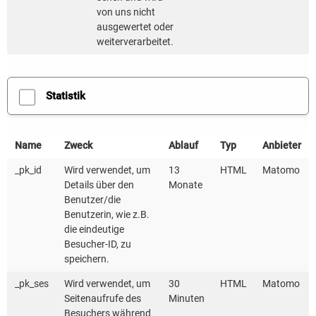
sowie die Antragsunterlagen erhalten Interessierte
von uns nicht
auf der
Webseite zum Förderwettbewerb
.
ausgewertet oder
weiterverarbeitet.
Bereits in der Vergangenheit wurden in Baden-
Württemberg Projekte gefördert, um Mobilität mit
digitalen Technologien umwelt- und klimafreundlicher,
Statistik
sicherer und zuverlässiger sowie flexibler und
individueller zu machen, zum Beispiel das „stadtnavi“
Name
Zweck
Ablauf
Typ
Anbieter
der Stadt Herrenberg oder das Projekt
_pk_id
Wird verwendet, um
13
HTML
Matomo
„Automatisierte Erfassung von Straßenschäden“ der
Details über den
Monate
Stadt Hockenheim.
Benutzer/die
Benutzerin, wie z.B.
die eindeutige
Link
zur Förderseite
:
https://www.digital-
Besucher-ID, zu
bw.de/foerderung-mobilitaet
speichern.
_pk_ses
Wird verwendet, um
30
HTML
Matomo
Download
:
Pressemitteilung Ministerium des Inneren,
Seitenaufrufe des
Minuten
für Digitalisierung und Kommunen Baden-
Besuchers während