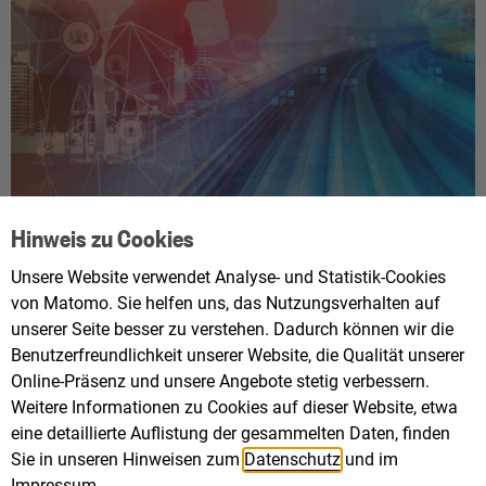
Hinweis zu Cookies
GESUCHT WERDEN DIGITALE
Unsere Website verwendet Analyse- und Statistik-Cookies
MOBILITÄTSLÖSUNGEN MIT POTENZIELL
von Matomo. Sie helfen uns, das Nutzungsverhalten auf
SEHR HOHER BREITENWIRKUNG. GRAFIK:
unserer Seite besser zu verstehen. Dadurch können wir die
GESCHÄFTSSTELLE INKOMO 4.0
Benutzerfreundlichkeit unserer Website, die Qualität unserer
Online-Präsenz und unsere Angebote stetig verbessern.
Baden-Württemberg investiert in neue, nachhaltige
Weitere Informationen zu Cookies auf dieser Website, etwa
eine detaillierte Auflistung der gesammelten Daten, finden
Mobilität und lobt einen Förderwettbewerb aus: Ob
Sie in unseren Hinweisen zum
Datenschutz
und im
intelligente Verkehrssteuerung, Park- und
Impressum
.