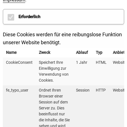
Logistiksysteme oder automatisiertes Fahren für
Personen oder Waren – gesucht werden digitale
Erforderlich
Mobilitätslösungen mit potenziell sehr hoher
Breitenwirkung. Insgesamt wird ein
Mittelumfang von
bis zu 600.000 Euro
ausgeschrieben.
Diese Cookies werden für eine reibungslose Funktion
unserer Website benötigt.
Bewerben können sich Konsortien bestehend aus
Name
Zweck
Ablauf
Typ
Anbiete
einer antragstellenden und mindestens zwei
CookieConsent
Speichert Ihre
1 Jahr
HTML
Website
weiteren Kommunen aus Baden-Württemberg mit
Einwilligung zur
einer Gesamteinwohnerzahl von mindestens 30.000
Verwendung von
im Verbund
mit mindestens einem Unternehmen der
Cookies.
Mobilitätswirtschaft aus Baden-Württemberg.
fe_typo_user
Ordnet Ihren
Session
HTTP
Website
Browser einer
Session auf dem
Anträge können bis zum 31. Januar 2022 beim Innen-
Server zu. Dies
und Digitalisierungsministerium gestellt werden.
beeinflusst nur
Detaillierte Informationen zu Inhalten, zum Verfahren
die Inhalte, die Sie
sehen und wird