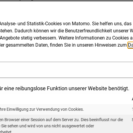
nergieagentur Baden-Württemberg (KEA-BW) liefert Geme
inaus hilft ein eigens entwickeltes Excel-Tool, die Wir
nde im Blick zu behalten. In die Kalkulation und die E
nalyse- und Statistik-Cookies von Matomo. Sie helfen uns, das
nieur AG, die IBS Ingenieurgesellschaft sowie das Instit
stehen. Dadurch können wir die Benutzerfreundlichkeit unserer We
Angebote stetig verbessern. Weitere Informationen zu Cookies a
:
www.kea-bw.de/waermewende/wissensportal/waermene
ng der gesammelten Daten, finden Sie in unseren Hinweisen zum
Da
 Wärmenetze auf. Sie ist die Basis auf dem Weg zum ei
ojekte machen. Hier setzt die Untersuchung an. Sie liefe
 Finanzierung und Wirtschaftlichkeit eines Wärmenetzes
hes Betriebs-, Finanzierungs- und Geschäftsmodell geei
r eine reibungslose Funktion unserer Website benötigt.
eumeier von der KEA-BW.
Ihre Einwilligung zur Verwendung von Cookies.
en Browser einer Session auf dem Server zu. Dies beeinflusst nur die
dlichen Anforderungen sind zentral für das spätere Gel
ie Sie sehen und wird von uns nicht ausgewertet oder
echnische Ausgestaltung des Wärmenetzes. Hier treffen d
rbeitet.