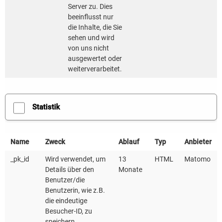
dazugehörigen Verkehr verträglich für die
Server zu. Dies
Anwohnenden und die Umwelt zu gestalten, ohne die
beeinflusst nur
die Inhalte, die Sie
ohnehin große Belastung der Zustellenden weiter zu
sehen und wird
steigern.
von uns nicht
ausgewertet oder
Neue Impulse und Erfahrungen aus der
weiterverarbeitet.
Praxis
Statistik
Der Workshop wirft einen Blick auf die Situation des
Lieferverkehrs in baden-württembergischen
Name
Zweck
Ablauf
Typ
Anbieter
Kommunen - welche Belastungen gibt es und wo
_pk_id
Wird verwendet, um
13
HTML
Matomo
liegen Ansatzpunkte für Kommunen? Anschließend
Details über den
Monate
berichtet Martin Jugel von Hermes Germany über
Benutzer/die
Benutzerin, wie z.B.
verschiedene Strategien des Unternehmens,
die eindeutige
Lieferverkehr möglichst emissionsfrei zu gestalten
Besucher-ID, zu
und wie Kommunen die richtigen
speichern.