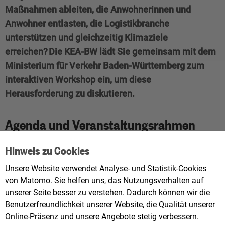
Maßnahmen ableiten, die Anwohnerinnen und
Anwohner entlasten, die Logistikbranche
unterstützen und gleichzeitig Klimaziele
erreichen? Die KEA-BW lädt Sie gemeinsam mit dem
Ministerium für Verkehr Baden-Württemberg zum
interaktiven Workshop ein, um diese
Herausforderung zu diskutieren.
Agenda und Veranstaltungsrahmen
Hinweis zu Cookies
Bestandsaufnahme zum Lieferverkehr in Baden-
Württemberg
Unsere Website verwendet Analyse- und Statistik-Cookies
von Matomo. Sie helfen uns, das Nutzungsverhalten auf
Impulsvortrag über Initiativen und Strategien aus
unserer Seite besser zu verstehen. Dadurch können wir die
der Branche
Benutzerfreundlichkeit unserer Website, die Qualität unserer
Interaktive Diskussion
Online-Präsenz und unsere Angebote stetig verbessern.