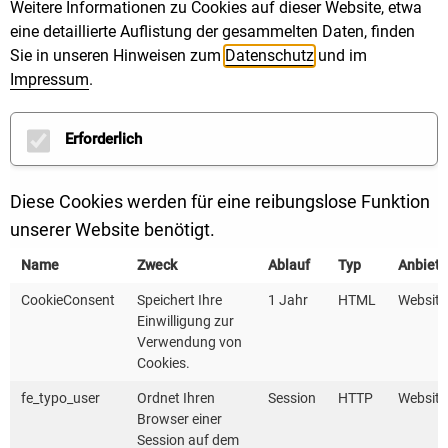
Weitere Informationen zu Cookies auf dieser Website, etwa
Datum: 22.10.2025
eine detaillierte Auflistung der gesammelten Daten, finden
Dauer: 10:30 Uhr bis 12 Uhr
Sie in unseren Hinweisen zum
Datenschutz
und im
Ort: Online, Microsoft Teams
Impressum
.
Besonders interessant für kommunale Mitarbeitende,
die in den Bereichen Verkehr, Wirtschaftsverkehr und
Erforderlich
Wirtschaftsförderung, Stadtplanung und Klimaschutz
tätig sind.
Diese Cookies werden für eine reibungslose Funktion
unserer Website benötigt.
Lieferverkehr als zunehmende
Name
Zweck
Ablauf
Typ
Anbiete
Herausforderung
CookieConsent
Speichert Ihre
1 Jahr
HTML
Website
Einwilligung zur
Lieferverkehr in Baden-Württemberg nimmt zu und
Verwendung von
Cookies.
speziell die Zahl der Paketsendungen hat sich in den
letzten Jahren deutlich vervielfacht. Kommunen
fe_typo_user
Ordnet Ihren
Session
HTTP
Website
Browser einer
stehen deshalb vor der Herausforderung den
Session auf dem