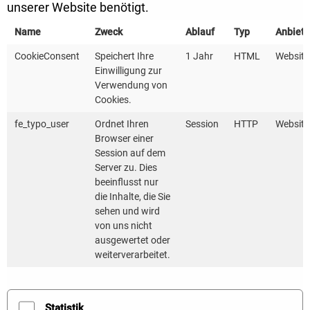
stehen Ihnen darüber hinaus für Fragen zur
unserer Website benötigt.
Verfügung.
Name
Zweck
Ablauf
Typ
Anbiete
CookieConsent
Speichert Ihre
1 Jahr
HTML
Website
Am
14.10.2025
von
11:15 Uhr - 12:00 Uhr
widmen
Einwilligung zur
sich unsere beiden Referentinnen vom
Verwendung von
Kompetenzzentrum Kommunale Wärmewende
Cookies.
(KWW) der
Datenaggregation
. Im Vergleich zum
fe_typo_user
Ordnet Ihren
Session
HTTP
Website
bisherigen KlimaG BW bringt das
Browser einer
Session auf dem
Wärmeplanungsgesetz erweiterte
Server zu. Dies
datenschutzrechtliche Anforderungen mit sich -
beeinflusst nur
insbesondere bei der Aggregation von
die Inhalte, die Sie
sehen und wird
Verbrauchsdaten. Welche neuen Vorgaben gelten,
von uns nicht
wie Sie datenschutzkonform vorgehen und welche
ausgewertet oder
Schritte für eine rechtssichere Datenaufbereitung
weiterverarbeitet.
erforderlich sind, erläutern unsere beiden
Referentinnen.
Statistik