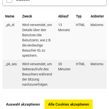
Hier finden Sie die Folien zum Download.
Name
Zweck
Ablauf
Typ
Anbieter
Die Aufzeichnung zur Veranstaltung finden Sie hier.
_pk_id
Wird verwendet, um
13
HTML
Matomo
Details über den
Monate
Bei Fragen zur Veranstaltung steht Ihnen das
Benutzer/die
Kompetenzzentrum Wärmewende unter
Benutzerin, wie z.B.
waermewende@
kea-bw.de
gerne zur Verfügung.
die eindeutige
Besucher-ID, zu
speichern.
_pk_ses
Wird verwendet, um
30
HTML
Matomo
Seitenaufrufe des
Minuten
Besuchers während
der Sitzung
nachzuverfolgen.
Auswahl akzeptieren
Alle Cookies akzeptieren