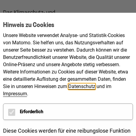
Das Klimaschutz- und
Klimawandelanpassungsgesetz Baden-Württemberg
Hinweis zu Cookies
(KlimaG BW) ist novelliert und wurde am 24.07.2025
Unsere Website verwendet Analyse- und Statistik-Cookies
im Landtag verabschiedet. Daraus ergeben sich auch
von Matomo. Sie helfen uns, das Nutzungsverhalten auf
für den Bereich der kommunalen Wärmeplanung
unserer Seite besser zu verstehen. Dadurch können wir die
verschiedene Änderungen.
Benutzerfreundlichkeit unserer Website, die Qualität unserer
Online-Präsenz und unsere Angebote stetig verbessern.
In der Online-Reihe „Wärmewende am Mittag –
Weitere Informationen zu Cookies auf dieser Website, etwa
Wärmeplanung nach neuem KlimaG BW“ erhalten Sie
eine detaillierte Auflistung der gesammelten Daten, finden
Sie in unseren Hinweisen zum
Datenschutz
und im
einen Überblick zu den Anpassungen des KlimaG BW
Impressum
.
und erfahren, welche Änderungen es gibt und was
diese für Sie und Ihre Arbeit bedeuten. An vier
Erforderlich
Terminen gehen unsere Referentinnen und
Referenten dabei auf jeweils unterschiedliche
Themenbereiche des novellierten KlimaG BW ein und
Diese Cookies werden für eine reibungslose Funktion