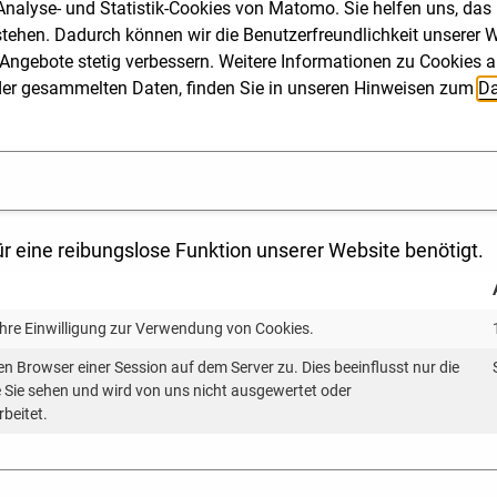
nalyse- und Statistik-Cookies von Matomo. Sie helfen uns, das
stehen. Dadurch können wir die Benutzerfreundlichkeit unserer We
Angebote stetig verbessern. Weitere Informationen zu Cookies a
ng der gesammelten Daten, finden Sie in unseren Hinweisen zum
Da
m Vorfeld)
r eine reibungslose Funktion unserer Website benötigt.
G und Partner
statt und sind ein Angebot im Rahmen der
Ihre Einwilligung zur Verwendung von Cookies.
 von BBG und Partner und ist ein Angebot des Verkehrs
en Browser einer Session auf dem Server zu. Dies beeinflusst nur die
nnen aus Kommunen und Landratsämtern beim Prozess der A
ie Sie sehen und wird von uns nicht ausgewertet oder
rbeitet.
Carsharing in den Fokus, zu denen sich die meisten von 
nen die Möglichkeit bietet, vorgegebene Themen nach R