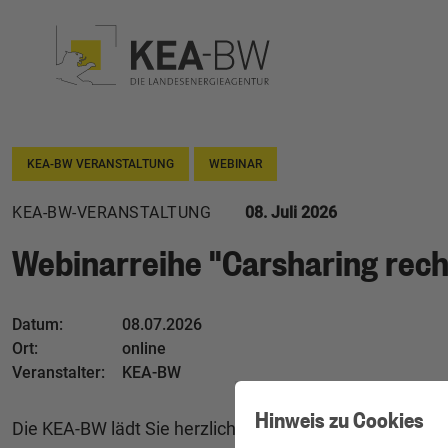
KEA-BW VERANSTALTUNG
WEBINAR
KEA-BW-VERANSTALTUNG
08. Juli 2026
Webinarreihe "Carsharing rech
Datum:
08.07.2026
Ort:
online
Veranstalter:
KEA-BW
Hinweis zu Cookies
Die KEA-BW lädt Sie herzlich ein zur dreiteiligen Webin