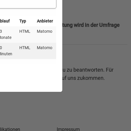
blauf
Typ
Anbieter
hreibung & Vertragsgestaltung wird in der Umfrage
3
HTML
Matomo
onate
0
HTML
Matomo
inuten
en und Ihre Rückfragen dazu zu beantworten. Für
ostenfreien Rechtsberatung auf uns zukommen.
likationen
Impressum