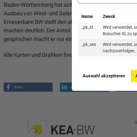
Baden-Württemberg hat sich zum Ziel gesetzt, seine En
Ausbau von Wind- und Solarenergie. Damit er gelingt, b
Name
Zweck
Erneuerbare BW stellt den aktuellen Stand (IST) sowie 
_pk_id
Wird verwendet, um
machen deutlich: Der Anteil von Windenergie- und Freifl
Besucher-ID, zu s
gesprochen macht er nur ein paar Krümel an der „Tort
_pk_ses
Wird verwendet, u
nachzuverfolgen.
Alle Karten und Grafiken finden Sie im Wissensportal 
Auswahl akzeptieren
teilen
mitteilen
mail