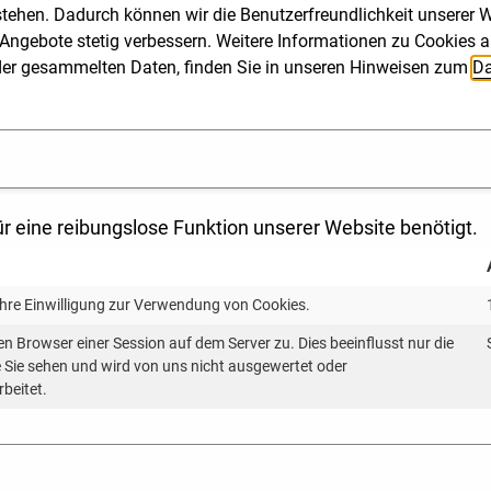
stehen. Dadurch können wir die Benutzerfreundlichkeit unserer We
Angebote stetig verbessern. Weitere Informationen zu Cookies a
ng der gesammelten Daten, finden Sie in unseren Hinweisen zum
Da
DER ANTEIL VON WIND
DER LANDESFLÄCHE IST
r eine reibungslose Funktion unserer Website benötigt.
FLÄCHE DIE ENERGIEW
ERNEUERBARE BW AUF 
Ihre Einwilligung zur Verwendung von Cookies.
den riesige Flächen beanspruchen und wertvolle Wald- u
en Browser einer Session auf dem Server zu. Dies beeinflusst nur die
hlich ist der Flächenbedarf für Erneuerbare-Energien-A
ie Sie sehen und wird von uns nicht ausgewertet oder
rbeitet.
ltnis steht er zu anderen Kultur- und Naturflächen in Ba
 BW.