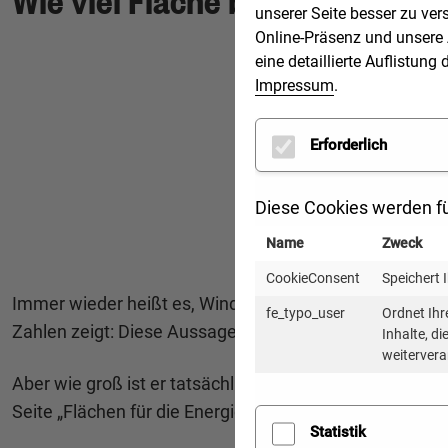
unserer Seite besser zu ver
Online-Präsenz und unsere 
eine detaillierte Auflistu
Impressum
.
Erforderlich
Diese Cookies werden fü
Name
Zweck
CookieConsent
Speichert 
Immer wieder heißt es, Windräder und Solaranlagen wür
fe_typo_user
Ordnet Ihr
Zahlen zeigt: Diese Aussagen stimmen so nicht. Tatsäc
Inhalte, d
weitervera
Aber wie groß ist er tatsächlich? Und in welchem Verhä
Seite „Flächen für die Energiewende“ von Erneuerbare
Statistik