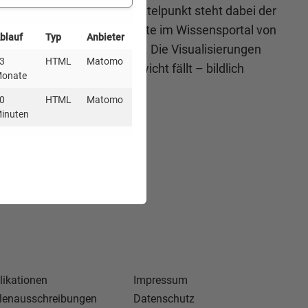
ergien umzustellen. Im Mittelpunkt steht dabei der
r als oft vermutet. Eine Karte im Wissensportal von
blauf
Typ
Anbieter
ziele (ZIEL) im Detail dar. Die Visualisierungen
3
HTML
Matomo
er grafisch kaum ins Gewicht fällt – bildlich
onate
0
HTML
Matomo
inuten
likationen
Impressum
llenausschreibungen
Datenschutz