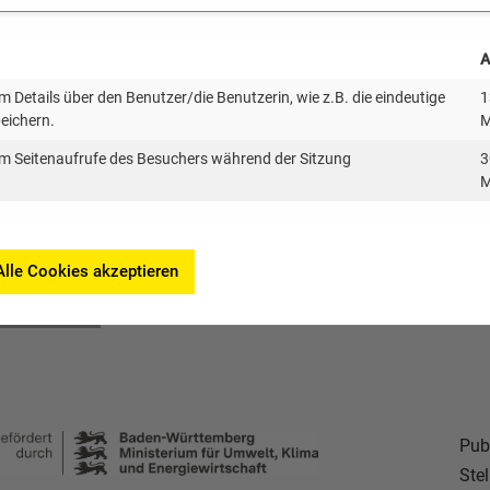
ergieversorgung bis 2040 vollständig auf erneuerbare En
raucht es geeignete Flächen – allerdings deutlich wenige
A
den notwendigen Flächenbedarf zur Erreichung der Ausbau
 Details über den Benutzer/die Benutzerin, wie z.B. die eindeutige
1
ächen-PV-Anlagen an der Landesfläche ist so gering, dass 
peichern.
M
e“ Baden-Württemberg aus.
m Seitenaufrufe des Besuchers während der Sitzung
3
M
von
Erneuerbare BW
.
Alle Cookies akzeptieren
Pub
Ste