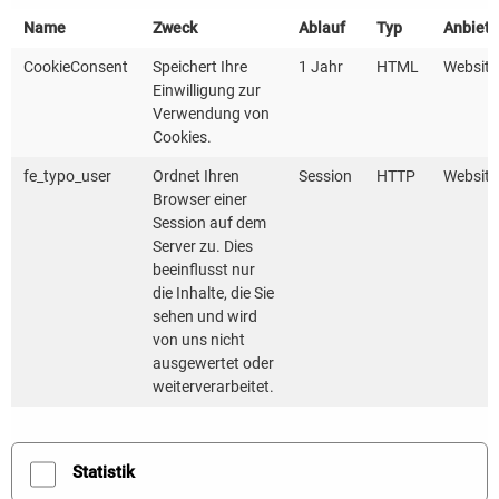
Themenbereiche des novellierten KlimaG BW ein und
Name
Zweck
Ablauf
Typ
Anbiete
stehen Ihnen darüber hinaus für Fragen zur
CookieConsent
Speichert Ihre
1 Jahr
HTML
Website
Verfügung.
Einwilligung zur
Verwendung von
Cookies.
Am
30.09.2025
liegt der Fokus von
11:15 Uhr - 12:00
Uhr
auf der
Eignungsprüfung
sowie der
verkürzten
fe_typo_user
Ordnet Ihren
Session
HTTP
Website
Browser einer
Planung
. Denn mit dem Wärmeplanungsgesetz
Session auf dem
wurde die Eignungsprüfung als neue Phase eingeführt
Server zu. Dies
- ein Schritt, der im bisher geltenden KlimaG BW noch
beeinflusst nur
die Inhalte, die Sie
nicht vorgesehen war. In dieser Veranstaltung
sehen und wird
erfahren Sie, wie die Eignungsprüfung abläuft, nach
von uns nicht
welchen Kriterien geprüft wird, welche Teilgebiete
ausgewertet oder
weiterverarbeitet.
sich für eine verkürzte Planung eignen und was das
für Ihre kommunale Wärmeplanung konkret bedeutet.
Statistik
Hier finden Sie die Folien zum Download.