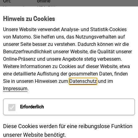
Ort:
online
Veranstalter:
KEA-BW
Hinweis zu Cookies
Das Klimaschutz- und
Unsere Website verwendet Analyse- und Statistik-Cookies
Klimawandelanpassungsgesetz Baden-Württemberg
von Matomo. Sie helfen uns, das Nutzungsverhalten auf
(KlimaG BW) ist novelliert und wurde am 24.07.2025
unserer Seite besser zu verstehen. Dadurch können wir die
im Landtag verabschiedet. Daraus ergeben sich auch
Benutzerfreundlichkeit unserer Website, die Qualität unserer
Online-Präsenz und unsere Angebote stetig verbessern.
für den Bereich der kommunalen Wärmeplanung
Weitere Informationen zu Cookies auf dieser Website, etwa
verschiedene Änderungen.
eine detaillierte Auflistung der gesammelten Daten, finden
Sie in unseren Hinweisen zum
Datenschutz
und im
In der Online-Reihe „Wärmewende am Mittag –
Impressum
.
Wärmeplanung nach neuem KlimaG BW“ erhalten Sie
einen Überblick zu den Anpassungen des KlimaG BW
Erforderlich
und erfahren, welche Änderungen es gibt und was
diese für Sie und Ihre Arbeit bedeuten. An vier
Diese Cookies werden für eine reibungslose Funktion
Terminen gehen unsere Referentinnen und
unserer Website benötigt.
Referenten dabei auf jeweils unterschiedliche