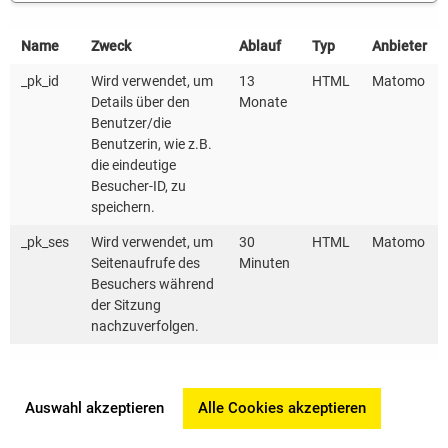
Die Aufzeichnung der Veranstaltung finden Sie hier.
Name
Zweck
Ablauf
Typ
Anbieter
_pk_id
Wird verwendet, um
13
HTML
Matomo
Bei Fragen zur Veranstaltung steht Ihnen das
Details über den
Monate
Kompetenzzentrum Wärmewende unter
Benutzer/die
waermewende@
kea-bw.de
gerne zur Verfügung.
Benutzerin, wie z.B.
die eindeutige
Besucher-ID, zu
speichern.
_pk_ses
Wird verwendet, um
30
HTML
Matomo
Seitenaufrufe des
Minuten
Besuchers während
der Sitzung
nachzuverfolgen.
Auswahl akzeptieren
Alle Cookies akzeptieren