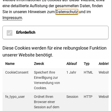
Kostenlose Initialberatung
eine detaillierte Auflistung der gesammelten Daten, finden
Sie in unseren Hinweisen zum
Datenschutz
und im
Impressum
.
Erforderlich
Diese Cookies werden für eine reibungslose Funktion
unserer Website benötigt.
Name
Zweck
Ablauf
Typ
Anbiete
CookieConsent
Speichert Ihre
1 Jahr
HTML
Website
Einwilligung zur
Verwendung von
Cookies.
fe_typo_user
Ordnet Ihren
Session
HTTP
Website
Browser einer
Session auf dem