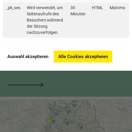
_pk_ses
Wird verwendet, um
30
HTML
Matomo
Seitenaufrufe des
Minuten
Besuchers während
der Sitzung
nachzuverfolgen.
Netzwerk für Contracting-Beratung
Auswahl akzeptieren
Alle Cookies akzeptieren
BW