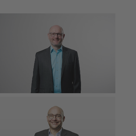
Alexander Raithel
Stellv. Leitung | Referent für Presse- und
Öffentlichkeitsarbeit
Dipl.-Medienwirt
Telefon: 0721 98471-59
Mobil: 01520 6189632
alexander.raithel(at)kea-bw.de
Janos Wieland
Referent für Presse- und
Öffentlichkeitsarbeit