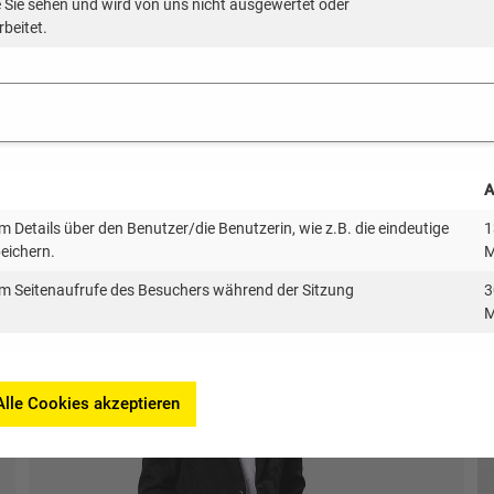
ie Sie sehen und wird von uns nicht ausgewertet oder
erfahren, dass unsere geschätzte Kollegin
rbeitet.
Birgit Knobloch plötzlich und vollkommen
unerwartet verstorben ist.
Unser aufrichtiges Beileid gilt ihrer Familie
sowie all ihren Wegbegleiterinnen und -
begleitern.
A
Bei Fragen wenden Sie sich bitte an Herrn
 Details über den Benutzer/die Benutzerin, wie z.B. die eindeutige
1
Benjamin Frank, Leitung Controlling.
peichern.
M
Justin Scholz
m Seitenaufrufe des Besuchers während der Sitzung
3
M
IT-Administrator
Fachinformatiker für Systemintegration
Alle Cookies akzeptieren
Telefon: 0721 98471-63
Mobil: 0162 3466799