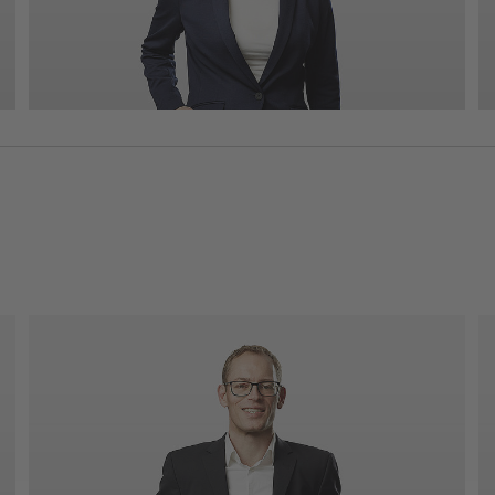
Telefon: 0721 98471-0
ingrid.senn(at)kea-bw.de
Benjamin Frank
Leitung Controlling
Dipl.-Volkswirt | M. Sc. Environmental
Management