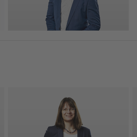
Telefon: 0721 98471-74
jan.muenster(at)kea-bw.de
Ingrid Senn
Backoffice Standort Karlsruhe
Europasekretärin