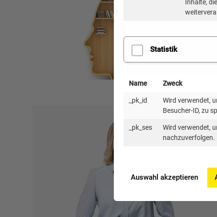
Inhalte, d
Referentin Schwerpunkt Buchhaltung
weitervera
Statistik
Telefon: 0721 98471-81
anja.klaus(at)kea-bw.de
Name
Zweck
_pk_id
Wird verwendet, um
Besucher-ID, zu s
Nelli Schmidt
_pk_ses
Wird verwendet, u
nachzuverfolgen.
Referentin Personal und Finanzwesen
Dipl.-Betriebswirtin (FH)
Auswahl akzeptieren
Telefon: 0721 98471-46
nelli.schmidt(at)kea-bw.de