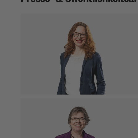
Ursula Rubenbauer
Stabsstellenleitung Presse- und
Öffentlichkeitsarbeit
M. A. Kommunikationswissenschaften
Telefon: 0721 98471-28
Mobil: 0172 1891409
ursula.rubenbauer(at)kea-bw.de
Beate Schade
Referentin für Presse- und
Öffentlichkeitsarbeit