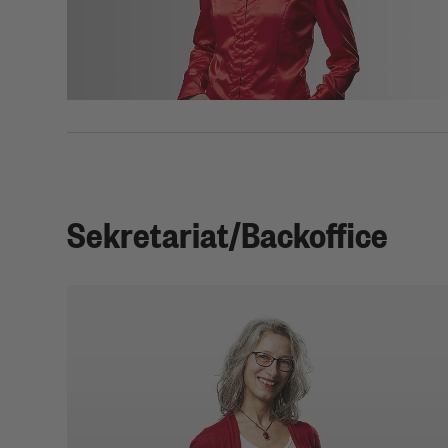
Telefon: 0711 489825-50
martina.hofmann(at)kea-bw.de
Sekretariat/Backoffice
Ulla Martin
Backoffice Standort Karlsruhe