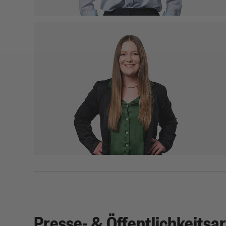
Tiffany Wirth
Sachbearbeiterin Betriebliche
Altersversorgung
Telefon: 0721 98471-76
tiffany.wirth(at)kea-bw.de
Presse- & Öffentlichkeitsar