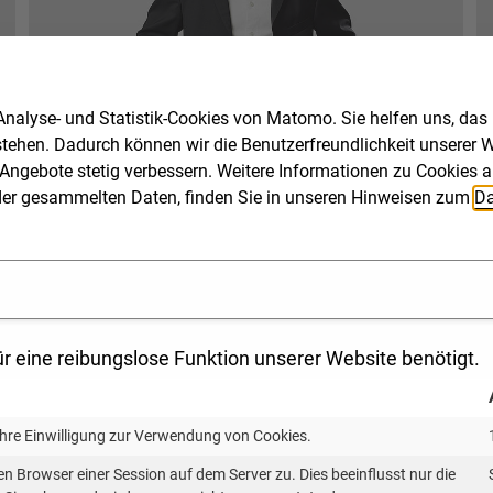
Telefon: 0721 98471-34
Mobil: 0172 8128286
benjamin.frank(at)kea-bw.de
nalyse- und Statistik-Cookies von Matomo. Sie helfen uns, das
stehen. Dadurch können wir die Benutzerfreundlichkeit unserer We
Richard Hadley
Angebote stetig verbessern. Weitere Informationen zu Cookies a
ng der gesammelten Daten, finden Sie in unseren Hinweisen zum
Da
IT-Administrator Standort Stuttgart
Microsoft Certified System Engineer |
Netzwerktechniker
Telekommunikationstechnik
Telefon: 0711 489825-01
r eine reibungslose Funktion unserer Website benötigt.
Mobil: 0173 6078657
richard.hadley(at)kea-bw.de
Ihre Einwilligung zur Verwendung von Cookies.
Birgit Knobloch
en Browser einer Session auf dem Server zu. Dies beeinflusst nur die
Zu unserem tiefsten Bedauern haben wir