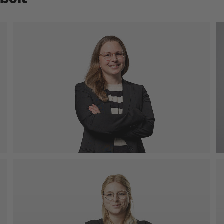
Leonie Kapitel
Stabsstellenleitung Presse- und
Öffentlichkeitsarbeit
M. A. Germanistik
Telefon: 0721 98471-32
Mobil: 0172 1891426
leonie.kapitel(at)kea-bw.de
Verena Schuler
Projekt- und Eventmanagerin
B. Sc. Nachhaltiges Regionalmanagement