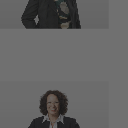
Telefon: 0711 489825-33
birgit.lee(at)kea-bw.de
Sabine Tischer-Siegele
Leitung Personal und Organisation