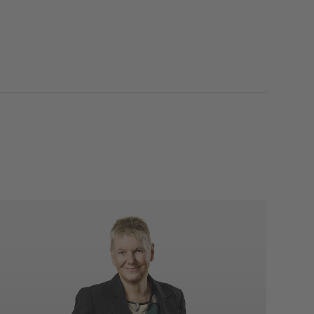
Birgit Lee
Sekretariat Standort Stuttgart