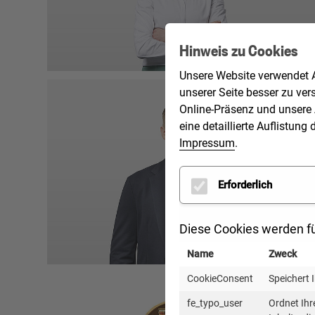
Telefon: 0721 98471-53
Mobil: 01520 2163927
Hinweis zu Cookies
mareike.napp(at)kea-bw.de
Unsere Website verwendet A
unserer Seite besser zu ver
Stephan Nikola
Online-Präsenz und unsere 
eine detaillierte Auflistu
Leitung IT
Impressum
.
Fachinformatiker für Systemintegration
Erforderlich
Telefon: 0721 98471-21
Mobil: 0172 2972137
Diese Cookies werden fü
stephan.nikola(at)kea-bw.de
Name
Zweck
CookieConsent
Speichert 
Anja Klaus
fe_typo_user
Ordnet Ihr