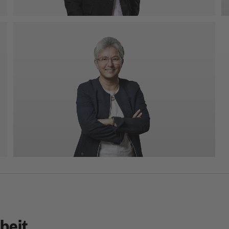
justin.scholz(at)kea-bw.de
Marlies Zinser
Personalreferentin Standort Stuttgart
Telefon: 0711 489825-03
Mobil: 01520 4673991
marlies.zinser(at)kea-bw.de
beit