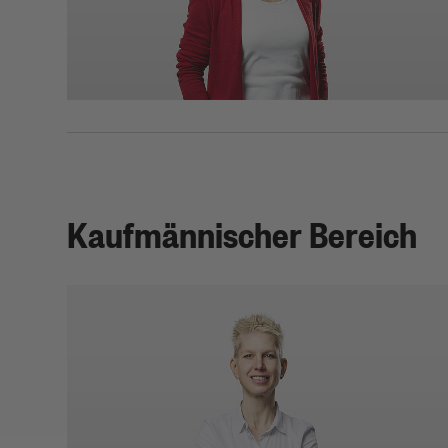
Telefon: 0721 98471-0
ulla.martin(at)kea-bw.de
Kaufmännischer Bereich
Mareike Napp
Prokuristin | Kaufmännische Leitung
Dipl.-Wirtschaftsmathematikerin