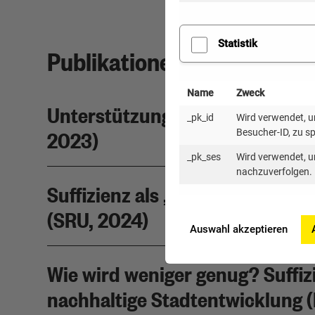
Statistik
Publikationen (extern)
Name
Zweck
Unterstützung von Suffizienza
_pk_id
Wird verwendet, um
2023)
Besucher-ID, zu s
_pk_ses
Wird verwendet, u
nachzuverfolgen.
Suffizienz als „Strategie des G
(SRU, 2024)
Auswahl akzeptieren
Wie wird weniger genug? Suffizi
nachhaltige Stadtentwicklung (B