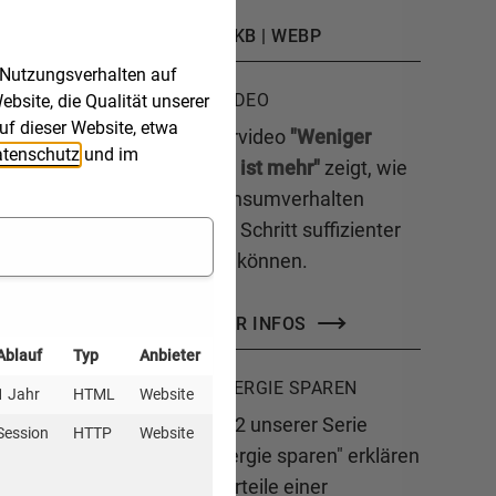
184 KB | WEBP
 Nutzungsverhalten auf
ERKLÄRVIDEO
bsite, die Qualität unserer
uf dieser Website, etwa
Das Erklärvideo
"Weniger
tenschutz
und im
(Konsum) ist mehr"
zeigt, wie
Sie ihr Konsumverhalten
Schritt für Schritt suffizienter
gestalten können.
MEHR INFOS
Ablauf
Typ
Anbieter
JETZT ENERGIE SPAREN
1 Jahr
HTML
Website
In Folge 12 unserer Serie
Session
HTTP
Website
"Jetzt Energie sparen" erklären
wir die Vorteile einer