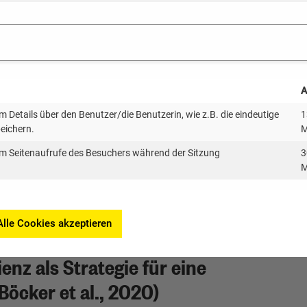
A
nsätzen im Gebäudebereich (ifeu,
 Details über den Benutzer/die Benutzerin, wie z.B. die eindeutige
1
peichern.
M
m Seitenaufrufe des Besuchers während der Sitzung
3
M
enug“: Eine Einladung zur Diskussion
Alle Cookies akzeptieren
enz als Strategie für eine
öcker et al., 2020)