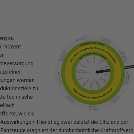
erg zu
5 Prozent
er
ärmeversorgung
 zu einer
arungen werden
eduktionsziele zu
kte technische
ielfach
fekte, wie sie
Auswirkungen: Hier stieg zwar zuletzt die Effizienz der
 Fahrzeuge stagniert der durchschnittliche Kraftstoffver