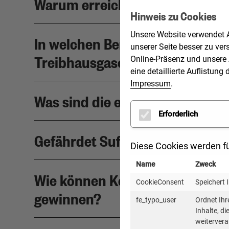
Warum erreichen wir unsere Kli
Hinweis zu Cookies
Unsere Website verwendet A
In welchen Bereichen lassen sic
unserer Seite besser zu ver
Treibhausgasemissionen einsp
Online-Präsenz und unsere 
eine detaillierte Auflistu
Impressum
.
Was sind die effektivsten Suff
Erforderlich
Gefährdet Suffizienz unseren 
Diese Cookies werden fü
Name
Zweck
Wie können Kommunen ihre Bürg
CookieConsent
Speichert 
gewinnen?
fe_typo_user
Ordnet Ihr
Inhalte, d
weitervera