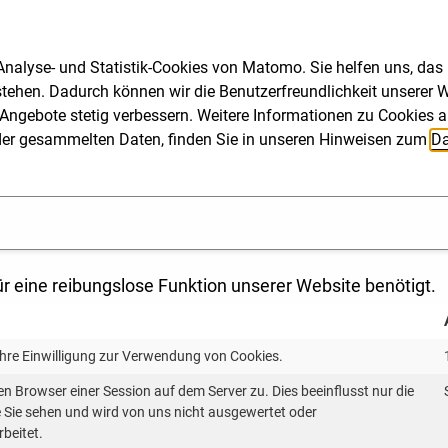
maschutzziele nur mit Suffizienz?
nalyse- und Statistik-Cookies von Matomo. Sie helfen uns, das
h mit Suffizienz
stehen. Dadurch können wir die Benutzerfreundlichkeit unserer We
aren?
Angebote stetig verbessern. Weitere Informationen zu Cookies a
ng der gesammelten Daten, finden Sie in unseren Hinweisen zum
Da
izienzmaßnahmen auf lokaler Ebene?
Wohlstand?
r eine reibungslose Funktion unserer Website benötigt.
erinnen und Bürger für Suffizienz
Ihre Einwilligung zur Verwendung von Cookies.
en Browser einer Session auf dem Server zu. Dies beeinflusst nur die
ie Sie sehen und wird von uns nicht ausgewertet oder
rbeitet.