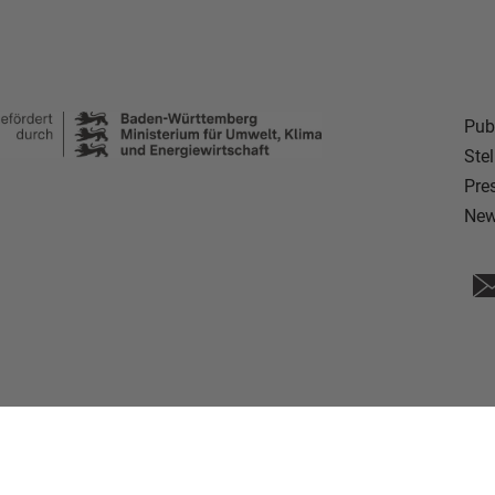
Pub
Ste
Pre
New