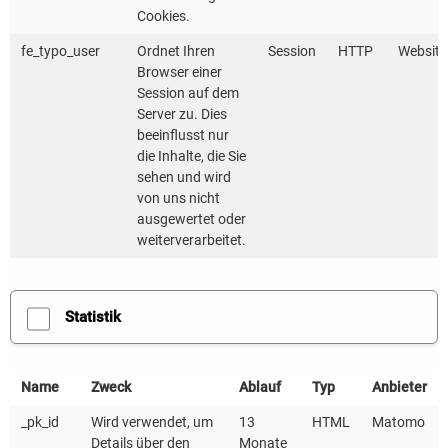
Genug Stadt Krisen. Impulse
Cookies.
für eine suffizienzorientierte
fe_typo_user
Ordnet Ihren
Session
HTTP
Website
Browser einer
Stadtentwicklung und
Session auf dem
nachhaltige Bodenpolitik
Server zu. Dies
beeinflusst nur
(Petersen et. al, 2023)
die Inhalte, die Sie
sehen und wird
von uns nicht
ausgewertet oder
How can municipalities
weiterverarbeitet.
support local sufficiency
initiatives? (Wuppertal
Statistik
Institut, 2023)
Name
Zweck
Ablauf
Typ
Anbieter
UMLANDSTADT
_pk_id
Wird verwendet, um
13
HTML
Matomo
Details über den
Monate