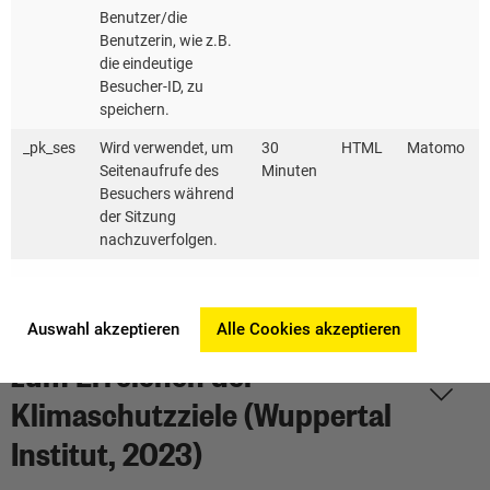
umweltschonend –
Benutzer/die
Nachhaltige Verflechtung von
Benutzerin, wie z.B.
die eindeutige
Wohnen, Arbeiten, Erholung
Besucher-ID, zu
speichern.
und Mobilität (UBA, 2021)
_pk_ses
Wird verwendet, um
30
HTML
Matomo
Seitenaufrufe des
Minuten
Besuchers während
Perspektive 2030: Suffizienz
der Sitzung
in der Praxis (BUND, 2017)
nachzuverfolgen.
Suffizienzpolitik als Booster
Auswahl akzeptieren
Alle Cookies akzeptieren
zum Erreichen der
Klimaschutzziele (Wuppertal
Institut, 2023)