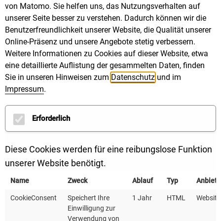
Gebäudebereich (ifeu, 2023)
von Matomo. Sie helfen uns, das Nutzungsverhalten auf
unserer Seite besser zu verstehen. Dadurch können wir die
Benutzerfreundlichkeit unserer Website, die Qualität unserer
Suffizienz als „Strategie des
Online-Präsenz und unsere Angebote stetig verbessern.
Weitere Informationen zu Cookies auf dieser Website, etwa
Genug“: Eine Einladung zur
eine detaillierte Auflistung der gesammelten Daten, finden
Diskussion (SRU, 2024)
Sie in unseren Hinweisen zum
Datenschutz
und im
Impressum
.
Wie wird weniger genug?
Erforderlich
Suffizienz als Strategie für
eine nachhaltige
Diese Cookies werden für eine reibungslose Funktion
unserer Website benötigt.
Stadtentwicklung (Böcker et
Name
Zweck
Ablauf
Typ
Anbiete
al., 2020)
CookieConsent
Speichert Ihre
1 Jahr
HTML
Website
Einwilligung zur
Verwendung von