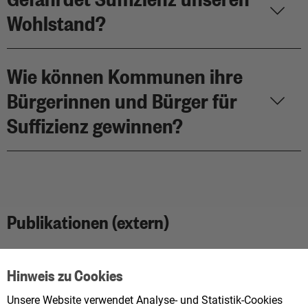
Wohlstand?
Wie können Kommunen ihre
Bürgerinnen und Bürger für
Suffizienz gewinnen?
Publikationen (extern)
Unterstützung von
Hinweis zu Cookies
Suffizienzansätzen im
Unsere Website verwendet Analyse- und Statistik-Cookies