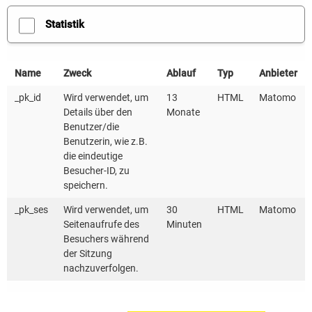
Statistik
Name
Zweck
Ablauf
Typ
Anbieter
_pk_id
Wird verwendet, um
13
HTML
Matomo
Details über den
Monate
Benutzer/die
Publikationen
Impressum
Benutzerin, wie z.B.
Stellenausschreibungen
Datenschutz
die eindeutige
Besucher-ID, zu
Presse
Erklärung zur
speichern.
Newsletter
Barrierefreiheit
_pk_ses
Wird verwendet, um
30
HTML
Matomo
Sitemap
Seitenaufrufe des
Minuten
Kontakt
Besuchers während
der Sitzung
nachzuverfolgen.