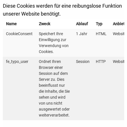
Alexander Spreitzer
Diese Cookies werden für eine reibungslose Funktion
Königstraße 2
unserer Website benötigt.
78532 Tuttlingen
Name
Zweck
Ablauf
Typ
Anbiete
Telefon: 07461 90 81 81-0
CookieConsent
Speichert Ihre
1 Jahr
HTML
Website
E-Mail:
kwp@
ea-sbh.de
Einwilligung zur
Verwendung von
Cookies.
fe_typo_user
Ordnet Ihren
Session
HTTP
Website
Zuständig für: Landkreis Rottweil, Landkreis
Browser einer
Tuttlingen und Schwarzwald-Baar-Kreis
Session auf dem
Server zu. Dies
beeinflusst nur
die Inhalte, die Sie
sehen und wird
von uns nicht
ausgewertet oder
weiterverarbeitet.